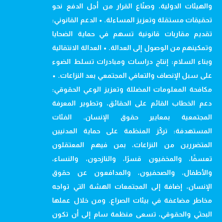
والهيئات الدولية، وصنّاع القرار من أجل الدفع نحو
تحقيقات مستقلة وتعزيز المساءلة. • الدعم القانوني:
تقديم مقاربات قانونية تسهم في حماية الضحايا
وتمكينهم من الوصول إلى العدالة. • العدالة الانتقالية
وبناء السلام: إنتاج دراسات ومبادرات تسلط الضوء
على سبل الإنصاف والتعافي المجتمعي بعد النزاعات. •
مكافحة المعلومات المضللة وتعزيز الوعي الحقوقي:
دعم الخطاب القائم على الحقائق، وتطوير المعرفة
المجتمعية بمعايير حقوق الإنسان. الفئات
المستهدفة: تركّز المنظمة على حماية المدنيين
المتضررين من النزاعات، بمن فيهم المعتقلون
تعسفًا، والمخفيون قسرًا، والنازحون، والنساء،
والأطفال، والصحفيون، والمدافعون عن حقوق
الإنسان، إضافة إلى المجتمعات الهشة التي تواجه
مخاطر مضاعفة في بيئات الصراع. ومن خلال عملها
البحثي والحقوقي، تسعى منظمة سام إلى أن تكون