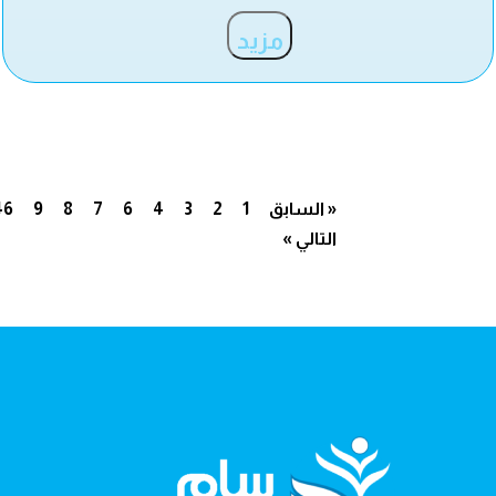
مزيد
« السابق
1
2
3
4
6
7
8
9
46
التالي »