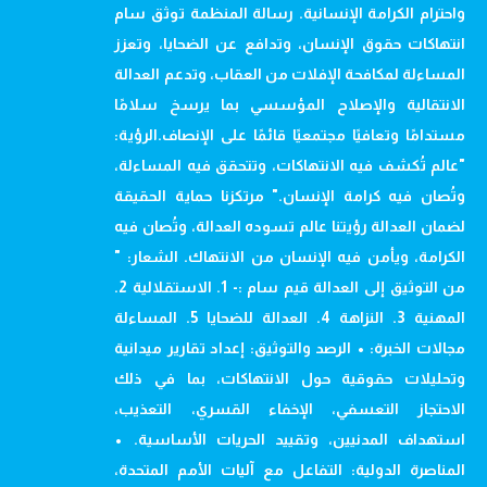
واحترام الكرامة الإنسانية. رسالة المنظمة توثق سام
انتهاكات حقوق الإنسان، وتدافع عن الضحايا، وتعزز
المساءلة لمكافحة الإفلات من العقاب، وتدعم العدالة
الانتقالية والإصلاح المؤسسي بما يرسخ سلامًا
مستدامًا وتعافيًا مجتمعيًا قائمًا على الإنصاف.الرؤية:
"عالم تُكشف فيه الانتهاكات، وتتحقق فيه المساءلة،
وتُصان فيه كرامة الإنسان." مرتكزنا حماية الحقيقة
لضمان العدالة رؤيتنا عالم تسوده العدالة، وتُصان فيه
الكرامة، ويأمن فيه الإنسان من الانتهاك. الشعار: "
من التوثيق إلى العدالة قيم سام :- 1. الاستقلالية 2.
المهنية 3. النزاهة 4. العدالة للضحايا 5. المساءلة
مجالات الخبرة: • الرصد والتوثيق: إعداد تقارير ميدانية
وتحليلات حقوقية حول الانتهاكات، بما في ذلك
الاحتجاز التعسفي، الإخفاء القسري، التعذيب،
استهداف المدنيين، وتقييد الحريات الأساسية. •
المناصرة الدولية: التفاعل مع آليات الأمم المتحدة،