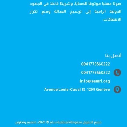
صوتا مهنيا موثوقا للضحايا، وشريكا فاعلا في الجهود
الدولية الرامية إلى ترسيخ العدالة ومنع تكرار
الانتهاكات.
أتصل بنا
0041779560222
0041779560222
info@samrl.org
Avenue Louis-Casaï 18, 1209 Genève
جميع الحقوق محفوظة لمنظمة سام © 2023، تصميم وتطوير