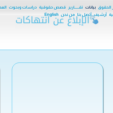
ر الحقوق
بيانات
تقــــــارير
قصص حقوقية
دراسات وبحوث
العدا
ية
أرشيف
أتصل بنا
من نحن
English