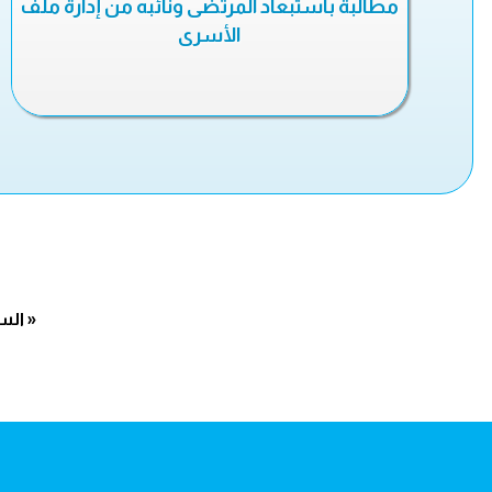
مطالبة باستبعاد المرتضى ونائبه من إدارة ملف
الأسرى
« الس