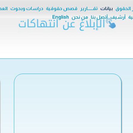
ر الحقوق
بيانات
تقــــــارير
قصص حقوقية
دراسات وبحوث
العدا
ية
أرشيف
أتصل بنا
من نحن
English