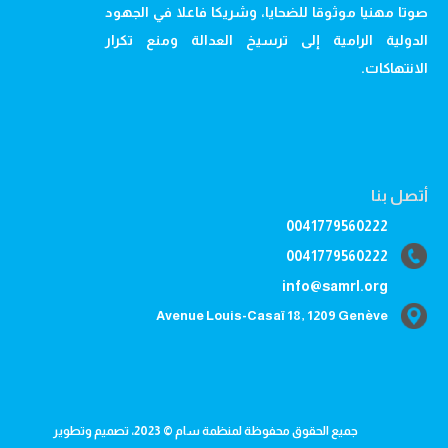
صوتا مهنيا موثوقا للضحايا، وشريكا فاعلا في الجهود
الدولية الرامية إلى ترسيخ العدالة ومنع تكرار
الانتهاكات.
أتصل بنا
0041779560222
0041779560222
info@samrl.org
Avenue Louis-Casaï 18, 1209 Genève
جميع الحقوق محفوظة لمنظمة سام © 2023، تصميم وتطوير