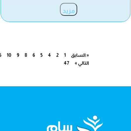
مزيد
« السابق
1
2
4
5
6
8
9
10
6
التالي »
47