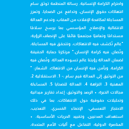
واحترام الكرامة الإنسانية. رسالة المنظمة توثق سام
انتهاكات حقوق الإنسان، وتدافع عن الضحايا، وتعزز
المساءلة لمكافحة الإفلات من العقاب، وتدعم العدالة
الانتقالية والإصلاح المؤسسي بما يرسخ سلامًا
مستدامًا وتعافيًا مجتمعيًا قائمًا على الإنصاف.الرؤية:
"عالم تُكشف فيه الانتهاكات، وتتحقق فيه المساءلة،
وتُصان فيه كرامة الإنسان." مرتكزنا حماية الحقيقة
لضمان العدالة رؤيتنا عالم تسوده العدالة، وتُصان فيه
الكرامة، ويأمن فيه الإنسان من الانتهاك. الشعار: "
من التوثيق إلى العدالة قيم سام :- 1. الاستقلالية 2.
المهنية 3. النزاهة 4. العدالة للضحايا 5. المساءلة
مجالات الخبرة: • الرصد والتوثيق: إعداد تقارير ميدانية
وتحليلات حقوقية حول الانتهاكات، بما في ذلك
الاحتجاز التعسفي، الإخفاء القسري، التعذيب،
استهداف المدنيين، وتقييد الحريات الأساسية. •
المناصرة الدولية: التفاعل مع آليات الأمم المتحدة،