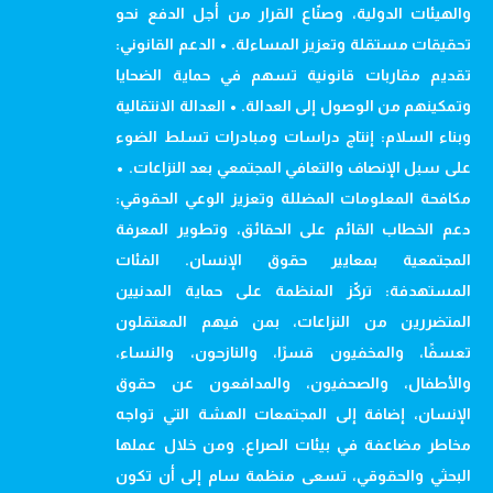
والهيئات الدولية، وصنّاع القرار من أجل الدفع نحو
تحقيقات مستقلة وتعزيز المساءلة. • الدعم القانوني:
تقديم مقاربات قانونية تسهم في حماية الضحايا
وتمكينهم من الوصول إلى العدالة. • العدالة الانتقالية
وبناء السلام: إنتاج دراسات ومبادرات تسلط الضوء
على سبل الإنصاف والتعافي المجتمعي بعد النزاعات. •
مكافحة المعلومات المضللة وتعزيز الوعي الحقوقي:
دعم الخطاب القائم على الحقائق، وتطوير المعرفة
المجتمعية بمعايير حقوق الإنسان. الفئات
المستهدفة: تركّز المنظمة على حماية المدنيين
المتضررين من النزاعات، بمن فيهم المعتقلون
تعسفًا، والمخفيون قسرًا، والنازحون، والنساء،
والأطفال، والصحفيون، والمدافعون عن حقوق
الإنسان، إضافة إلى المجتمعات الهشة التي تواجه
مخاطر مضاعفة في بيئات الصراع. ومن خلال عملها
البحثي والحقوقي، تسعى منظمة سام إلى أن تكون