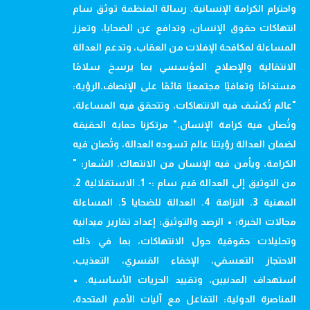
واحترام الكرامة الإنسانية. رسالة المنظمة توثق سام
انتهاكات حقوق الإنسان، وتدافع عن الضحايا، وتعزز
المساءلة لمكافحة الإفلات من العقاب، وتدعم العدالة
الانتقالية والإصلاح المؤسسي بما يرسخ سلامًا
مستدامًا وتعافيًا مجتمعيًا قائمًا على الإنصاف.الرؤية:
"عالم تُكشف فيه الانتهاكات، وتتحقق فيه المساءلة،
وتُصان فيه كرامة الإنسان." مرتكزنا حماية الحقيقة
لضمان العدالة رؤيتنا عالم تسوده العدالة، وتُصان فيه
الكرامة، ويأمن فيه الإنسان من الانتهاك. الشعار: "
من التوثيق إلى العدالة قيم سام :- 1. الاستقلالية 2.
المهنية 3. النزاهة 4. العدالة للضحايا 5. المساءلة
مجالات الخبرة: • الرصد والتوثيق: إعداد تقارير ميدانية
وتحليلات حقوقية حول الانتهاكات، بما في ذلك
الاحتجاز التعسفي، الإخفاء القسري، التعذيب،
استهداف المدنيين، وتقييد الحريات الأساسية. •
المناصرة الدولية: التفاعل مع آليات الأمم المتحدة،