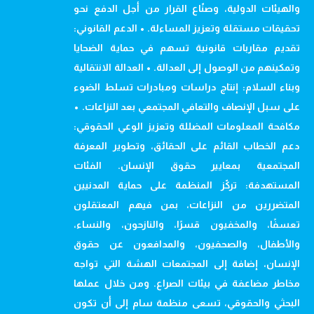
والهيئات الدولية، وصنّاع القرار من أجل الدفع نحو
تحقيقات مستقلة وتعزيز المساءلة. • الدعم القانوني:
تقديم مقاربات قانونية تسهم في حماية الضحايا
وتمكينهم من الوصول إلى العدالة. • العدالة الانتقالية
وبناء السلام: إنتاج دراسات ومبادرات تسلط الضوء
على سبل الإنصاف والتعافي المجتمعي بعد النزاعات. •
مكافحة المعلومات المضللة وتعزيز الوعي الحقوقي:
دعم الخطاب القائم على الحقائق، وتطوير المعرفة
المجتمعية بمعايير حقوق الإنسان. الفئات
المستهدفة: تركّز المنظمة على حماية المدنيين
المتضررين من النزاعات، بمن فيهم المعتقلون
تعسفًا، والمخفيون قسرًا، والنازحون، والنساء،
والأطفال، والصحفيون، والمدافعون عن حقوق
الإنسان، إضافة إلى المجتمعات الهشة التي تواجه
مخاطر مضاعفة في بيئات الصراع. ومن خلال عملها
البحثي والحقوقي، تسعى منظمة سام إلى أن تكون