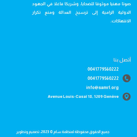
صوتا مهنيا موثوقا للضحايا، وشريكا فاعلا في الجهود
الدولية الرامية إلى ترسيخ العدالة ومنع تكرار
الانتهاكات.
أتصل بنا
0041779560222
0041779560222
info@samrl.org
Avenue Louis-Casaï 18, 1209 Genève
جميع الحقوق محفوظة لمنظمة سام © 2023، تصميم وتطوير