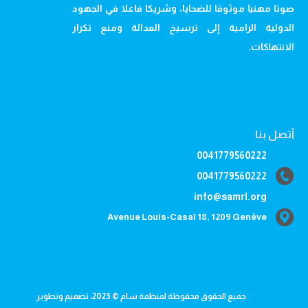
صوتا مهنيا موثوقا للضحايا، وشريكا فاعلا في الجهود
الدولية الرامية إلى ترسيخ العدالة ومنع تكرار
الانتهاكات.
أتصل بنا
0041779560222
0041779560222
info@samrl.org
Avenue Louis-Casaï 18, 1209 Genève
جميع الحقوق محفوظة لمنظمة سام © 2023، تصميم وتطوير