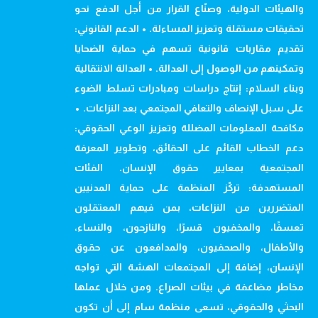
والهيئات الدولية، وصنّاع القرار من أجل الدفع نحو
تحقيقات مستقلة وتعزيز المساءلة. • الدعم القانوني:
تقديم مقاربات قانونية تسهم في حماية الضحايا
وتمكينهم من الوصول إلى العدالة. • العدالة الانتقالية
وبناء السلام: إنتاج دراسات ومبادرات تسلط الضوء
على سبل الإنصاف والتعافي المجتمعي بعد النزاعات. •
مكافحة المعلومات المضللة وتعزيز الوعي الحقوقي:
دعم الخطاب القائم على الحقائق، وتطوير المعرفة
المجتمعية بمعايير حقوق الإنسان. الفئات
المستهدفة: تركّز المنظمة على حماية المدنيين
المتضررين من النزاعات، بمن فيهم المعتقلون
تعسفًا، والمخفيون قسرًا، والنازحون، والنساء،
والأطفال، والصحفيون، والمدافعون عن حقوق
الإنسان، إضافة إلى المجتمعات الهشة التي تواجه
مخاطر مضاعفة في بيئات الصراع. ومن خلال عملها
البحثي والحقوقي، تسعى منظمة سام إلى أن تكون