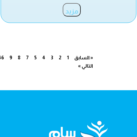
مزيد
« السابق
1
2
3
4
5
7
8
9
46
التالي »