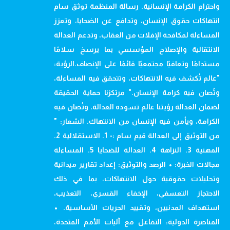
واحترام الكرامة الإنسانية. رسالة المنظمة توثق سام
انتهاكات حقوق الإنسان، وتدافع عن الضحايا، وتعزز
المساءلة لمكافحة الإفلات من العقاب، وتدعم العدالة
الانتقالية والإصلاح المؤسسي بما يرسخ سلامًا
مستدامًا وتعافيًا مجتمعيًا قائمًا على الإنصاف.الرؤية:
"عالم تُكشف فيه الانتهاكات، وتتحقق فيه المساءلة،
وتُصان فيه كرامة الإنسان." مرتكزنا حماية الحقيقة
لضمان العدالة رؤيتنا عالم تسوده العدالة، وتُصان فيه
الكرامة، ويأمن فيه الإنسان من الانتهاك. الشعار: "
من التوثيق إلى العدالة قيم سام :- 1. الاستقلالية 2.
المهنية 3. النزاهة 4. العدالة للضحايا 5. المساءلة
مجالات الخبرة: • الرصد والتوثيق: إعداد تقارير ميدانية
وتحليلات حقوقية حول الانتهاكات، بما في ذلك
الاحتجاز التعسفي، الإخفاء القسري، التعذيب،
استهداف المدنيين، وتقييد الحريات الأساسية. •
المناصرة الدولية: التفاعل مع آليات الأمم المتحدة،