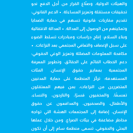
والهيئات الدولية، وصنّاع القرار من أجل الدفع نحو
تحقيقات مستقلة وتعزيز المساءلة. • الدعم القانوني:
تقديم مقاربات قانونية تسهم في حماية الضحايا
وتمكينهم من الوصول إلى العدالة. • العدالة الانتقالية
وبناء السلام: إنتاج دراسات ومبادرات تسلط الضوء
على سبل الإنصاف والتعافي المجتمعي بعد النزاعات. •
مكافحة المعلومات المضللة وتعزيز الوعي الحقوقي:
دعم الخطاب القائم على الحقائق، وتطوير المعرفة
المجتمعية بمعايير حقوق الإنسان. الفئات
المستهدفة: تركّز المنظمة على حماية المدنيين
المتضررين من النزاعات، بمن فيهم المعتقلون
تعسفًا، والمخفيون قسرًا، والنازحون، والنساء،
والأطفال، والصحفيون، والمدافعون عن حقوق
الإنسان، إضافة إلى المجتمعات الهشة التي تواجه
مخاطر مضاعفة في بيئات الصراع. ومن خلال عملها
البحثي والحقوقي، تسعى منظمة سام إلى أن تكون