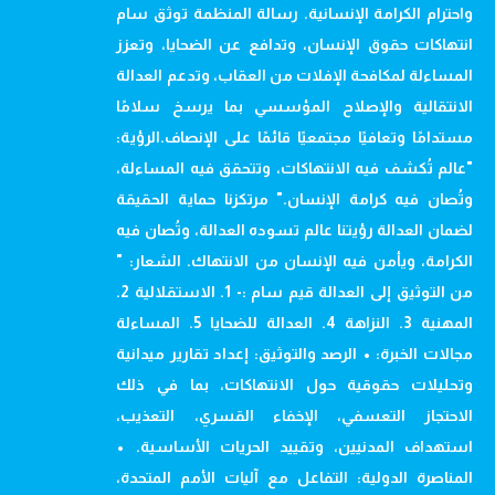
واحترام الكرامة الإنسانية. رسالة المنظمة توثق سام
انتهاكات حقوق الإنسان، وتدافع عن الضحايا، وتعزز
المساءلة لمكافحة الإفلات من العقاب، وتدعم العدالة
الانتقالية والإصلاح المؤسسي بما يرسخ سلامًا
مستدامًا وتعافيًا مجتمعيًا قائمًا على الإنصاف.الرؤية:
"عالم تُكشف فيه الانتهاكات، وتتحقق فيه المساءلة،
وتُصان فيه كرامة الإنسان." مرتكزنا حماية الحقيقة
لضمان العدالة رؤيتنا عالم تسوده العدالة، وتُصان فيه
الكرامة، ويأمن فيه الإنسان من الانتهاك. الشعار: "
من التوثيق إلى العدالة قيم سام :- 1. الاستقلالية 2.
المهنية 3. النزاهة 4. العدالة للضحايا 5. المساءلة
مجالات الخبرة: • الرصد والتوثيق: إعداد تقارير ميدانية
وتحليلات حقوقية حول الانتهاكات، بما في ذلك
الاحتجاز التعسفي، الإخفاء القسري، التعذيب،
استهداف المدنيين، وتقييد الحريات الأساسية. •
المناصرة الدولية: التفاعل مع آليات الأمم المتحدة،