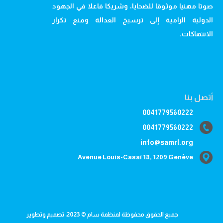
صوتا مهنيا موثوقا للضحايا، وشريكا فاعلا في الجهود
الدولية الرامية إلى ترسيخ العدالة ومنع تكرار
الانتهاكات.
أتصل بنا
0041779560222
0041779560222
info@samrl.org
Avenue Louis-Casaï 18, 1209 Genève
جميع الحقوق محفوظة لمنظمة سام © 2023، تصميم وتطوير