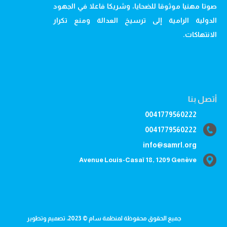
صوتا مهنيا موثوقا للضحايا، وشريكا فاعلا في الجهود
الدولية الرامية إلى ترسيخ العدالة ومنع تكرار
الانتهاكات.
أتصل بنا
0041779560222
0041779560222
info@samrl.org
Avenue Louis-Casaï 18, 1209 Genève
جميع الحقوق محفوظة لمنظمة سام © 2023، تصميم وتطوير