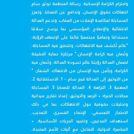
واحترام الكرامة الإنسانية. رسالة المنظمة توثق سام
انتهاكات حقوق الإنسان، وتدافع عن الضحايا، وتعزز
المساءلة لمكافحة الإفلات من العقاب، وتدعم العدالة
الانتقالية والإصلاح المؤسسي بما يرسخ سلامًا
مستدامًا وتعافيًا مجتمعيًا قائمًا على الإنصاف.الرؤية:
"عالم تُكشف فيه الانتهاكات، وتتحقق فيه المساءلة،
وتُصان فيه كرامة الإنسان." مرتكزنا حماية الحقيقة
لضمان العدالة رؤيتنا عالم تسوده العدالة، وتُصان فيه
الكرامة، ويأمن فيه الإنسان من الانتهاك. الشعار: "
من التوثيق إلى العدالة قيم سام :- 1. الاستقلالية 2.
المهنية 3. النزاهة 4. العدالة للضحايا 5. المساءلة
مجالات الخبرة: • الرصد والتوثيق: إعداد تقارير ميدانية
وتحليلات حقوقية حول الانتهاكات، بما في ذلك
الاحتجاز التعسفي، الإخفاء القسري، التعذيب،
استهداف المدنيين، وتقييد الحريات الأساسية. •
المناصرة الدولية: التفاعل مع آليات الأمم المتحدة،