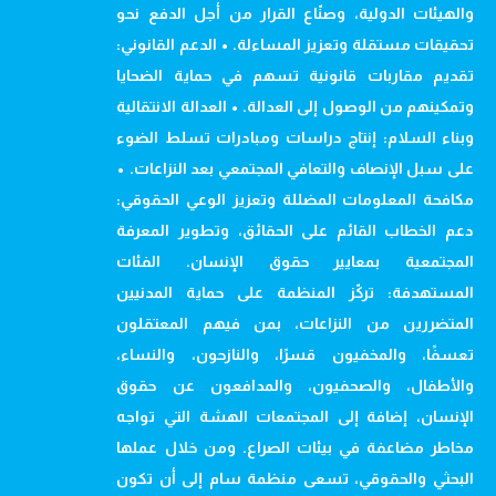
والهيئات الدولية، وصنّاع القرار من أجل الدفع نحو
تحقيقات مستقلة وتعزيز المساءلة. • الدعم القانوني:
تقديم مقاربات قانونية تسهم في حماية الضحايا
وتمكينهم من الوصول إلى العدالة. • العدالة الانتقالية
وبناء السلام: إنتاج دراسات ومبادرات تسلط الضوء
على سبل الإنصاف والتعافي المجتمعي بعد النزاعات. •
مكافحة المعلومات المضللة وتعزيز الوعي الحقوقي:
دعم الخطاب القائم على الحقائق، وتطوير المعرفة
المجتمعية بمعايير حقوق الإنسان. الفئات
المستهدفة: تركّز المنظمة على حماية المدنيين
المتضررين من النزاعات، بمن فيهم المعتقلون
تعسفًا، والمخفيون قسرًا، والنازحون، والنساء،
والأطفال، والصحفيون، والمدافعون عن حقوق
الإنسان، إضافة إلى المجتمعات الهشة التي تواجه
مخاطر مضاعفة في بيئات الصراع. ومن خلال عملها
البحثي والحقوقي، تسعى منظمة سام إلى أن تكون