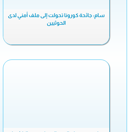
سام: جائحة كورونا تحولت إلى ملف أمني لدى
الحوثيين