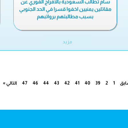
سام تطالب السعودية بالافراج الفوري عن
مقاتلين يمنيين اخفوا قسرا في الحد الجنوبي
بسبب مطالبتهم برواتبهم
مزيد
.
ابق
1
2
39
40
41
42
43
44
46
47
التالي »