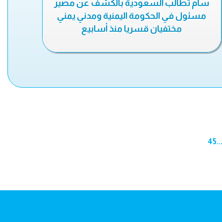
سام تطالب السعودية بالكشف عن مصير
مسئول في الحكومة اليمنية ومدني يمني
مختفيان قسريا منذ أسابيع
45
..