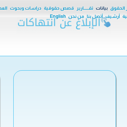
ر الحقوق
بيانات
تقــــــارير
قصص حقوقية
دراسات وبحوث
العدا
ية
أرشيف
أتصل بنا
من نحن
English