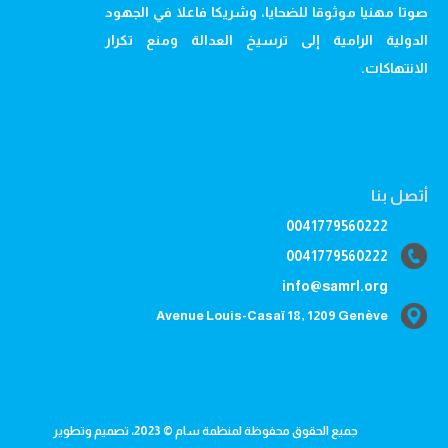
صوتا مهنيا موثوقا للضحايا، وشريكا فاعلا في الجهود
الدولية الرامية إلى ترسيخ العدالة ومنع تكرار
الانتهاكات.
أتصل بنا
0041779560222
0041779560222
info@samrl.org
Avenue Louis-Casaï 18, 1209 Genève
جميع الحقوق محفوظة لمنظمة سام © 2023، تصميم وتطوير