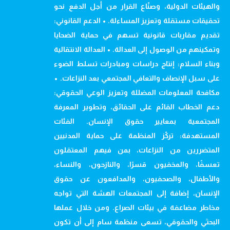
والهيئات الدولية، وصنّاع القرار من أجل الدفع نحو
تحقيقات مستقلة وتعزيز المساءلة. • الدعم القانوني:
تقديم مقاربات قانونية تسهم في حماية الضحايا
وتمكينهم من الوصول إلى العدالة. • العدالة الانتقالية
وبناء السلام: إنتاج دراسات ومبادرات تسلط الضوء
على سبل الإنصاف والتعافي المجتمعي بعد النزاعات. •
مكافحة المعلومات المضللة وتعزيز الوعي الحقوقي:
دعم الخطاب القائم على الحقائق، وتطوير المعرفة
المجتمعية بمعايير حقوق الإنسان. الفئات
المستهدفة: تركّز المنظمة على حماية المدنيين
المتضررين من النزاعات، بمن فيهم المعتقلون
تعسفًا، والمخفيون قسرًا، والنازحون، والنساء،
والأطفال، والصحفيون، والمدافعون عن حقوق
الإنسان، إضافة إلى المجتمعات الهشة التي تواجه
مخاطر مضاعفة في بيئات الصراع. ومن خلال عملها
البحثي والحقوقي، تسعى منظمة سام إلى أن تكون