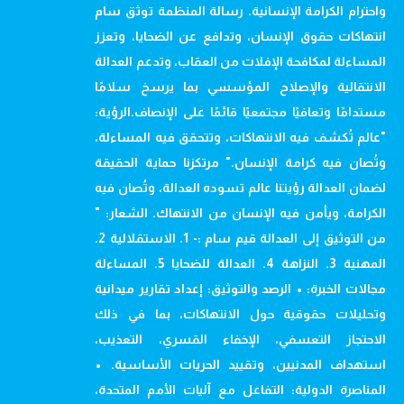
واحترام الكرامة الإنسانية. رسالة المنظمة توثق سام
انتهاكات حقوق الإنسان، وتدافع عن الضحايا، وتعزز
المساءلة لمكافحة الإفلات من العقاب، وتدعم العدالة
الانتقالية والإصلاح المؤسسي بما يرسخ سلامًا
مستدامًا وتعافيًا مجتمعيًا قائمًا على الإنصاف.الرؤية:
"عالم تُكشف فيه الانتهاكات، وتتحقق فيه المساءلة،
وتُصان فيه كرامة الإنسان." مرتكزنا حماية الحقيقة
لضمان العدالة رؤيتنا عالم تسوده العدالة، وتُصان فيه
الكرامة، ويأمن فيه الإنسان من الانتهاك. الشعار: "
من التوثيق إلى العدالة قيم سام :- 1. الاستقلالية 2.
المهنية 3. النزاهة 4. العدالة للضحايا 5. المساءلة
مجالات الخبرة: • الرصد والتوثيق: إعداد تقارير ميدانية
وتحليلات حقوقية حول الانتهاكات، بما في ذلك
الاحتجاز التعسفي، الإخفاء القسري، التعذيب،
استهداف المدنيين، وتقييد الحريات الأساسية. •
المناصرة الدولية: التفاعل مع آليات الأمم المتحدة،