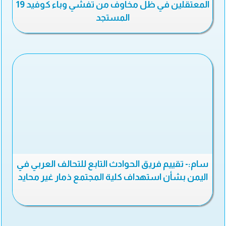
المعتقلين في ظل مخاوف من تفشي وباء كوفيد 19
المستجد
سام:- تقييم فريق الحوادث التابع للتحالف العربي في
اليمن بشأن استهداف كلية المجتمع ذمار غير محايد