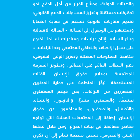
والهيئات الدولية، وصنّاع القرار من أجل الدفع نحو
تحقيقات مستقلة وتعزيز المساءلة. • الدعم القانوني:
تقديم مقاربات قانونية تسهم في حماية الضحايا
وتمكينهم من الوصول إلى العدالة. • العدالة الانتقالية
وبناء السلام: إنتاج دراسات ومبادرات تسلط الضوء
على سبل الإنصاف والتعافي المجتمعي بعد النزاعات. •
مكافحة المعلومات المضللة وتعزيز الوعي الحقوقي:
دعم الخطاب القائم على الحقائق، وتطوير المعرفة
المجتمعية بمعايير حقوق الإنسان. الفئات
المستهدفة: تركّز المنظمة على حماية المدنيين
المتضررين من النزاعات، بمن فيهم المعتقلون
تعسفًا، والمخفيون قسرًا، والنازحون، والنساء،
والأطفال، والصحفيون، والمدافعون عن حقوق
الإنسان، إضافة إلى المجتمعات الهشة التي تواجه
مخاطر مضاعفة في بيئات الصراع. ومن خلال عملها
البحثي والحقوقي، تسعى منظمة سام إلى أن تكون