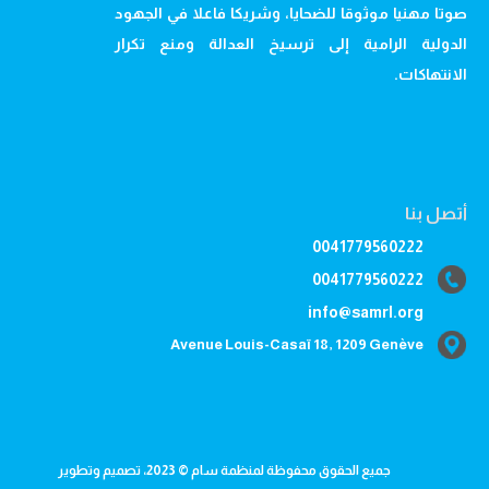
صوتا مهنيا موثوقا للضحايا، وشريكا فاعلا في الجهود
الدولية الرامية إلى ترسيخ العدالة ومنع تكرار
الانتهاكات.
أتصل بنا
0041779560222
0041779560222
info@samrl.org
Avenue Louis-Casaï 18, 1209 Genève
جميع الحقوق محفوظة لمنظمة سام © 2023، تصميم وتطوير