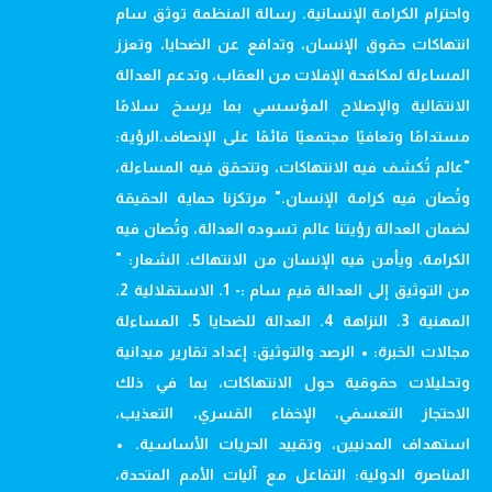
واحترام الكرامة الإنسانية. رسالة المنظمة توثق سام
انتهاكات حقوق الإنسان، وتدافع عن الضحايا، وتعزز
المساءلة لمكافحة الإفلات من العقاب، وتدعم العدالة
الانتقالية والإصلاح المؤسسي بما يرسخ سلامًا
مستدامًا وتعافيًا مجتمعيًا قائمًا على الإنصاف.الرؤية:
"عالم تُكشف فيه الانتهاكات، وتتحقق فيه المساءلة،
وتُصان فيه كرامة الإنسان." مرتكزنا حماية الحقيقة
لضمان العدالة رؤيتنا عالم تسوده العدالة، وتُصان فيه
الكرامة، ويأمن فيه الإنسان من الانتهاك. الشعار: "
من التوثيق إلى العدالة قيم سام :- 1. الاستقلالية 2.
المهنية 3. النزاهة 4. العدالة للضحايا 5. المساءلة
مجالات الخبرة: • الرصد والتوثيق: إعداد تقارير ميدانية
وتحليلات حقوقية حول الانتهاكات، بما في ذلك
الاحتجاز التعسفي، الإخفاء القسري، التعذيب،
استهداف المدنيين، وتقييد الحريات الأساسية. •
المناصرة الدولية: التفاعل مع آليات الأمم المتحدة،