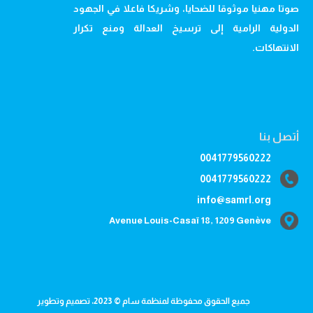
صوتا مهنيا موثوقا للضحايا، وشريكا فاعلا في الجهود
الدولية الرامية إلى ترسيخ العدالة ومنع تكرار
الانتهاكات.
أتصل بنا
0041779560222
0041779560222
info@samrl.org
Avenue Louis-Casaï 18, 1209 Genève
جميع الحقوق محفوظة لمنظمة سام © 2023، تصميم وتطوير