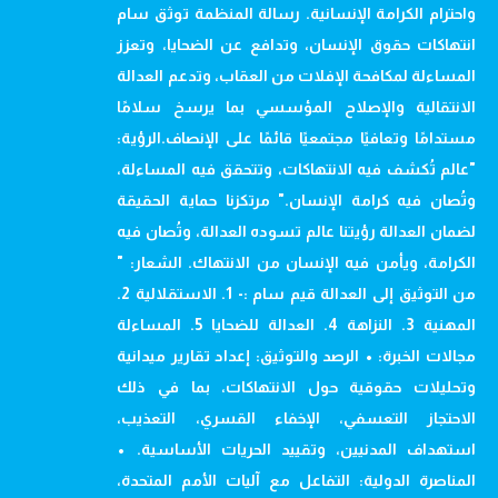
واحترام الكرامة الإنسانية. رسالة المنظمة توثق سام
انتهاكات حقوق الإنسان، وتدافع عن الضحايا، وتعزز
المساءلة لمكافحة الإفلات من العقاب، وتدعم العدالة
الانتقالية والإصلاح المؤسسي بما يرسخ سلامًا
مستدامًا وتعافيًا مجتمعيًا قائمًا على الإنصاف.الرؤية:
"عالم تُكشف فيه الانتهاكات، وتتحقق فيه المساءلة،
وتُصان فيه كرامة الإنسان." مرتكزنا حماية الحقيقة
لضمان العدالة رؤيتنا عالم تسوده العدالة، وتُصان فيه
الكرامة، ويأمن فيه الإنسان من الانتهاك. الشعار: "
من التوثيق إلى العدالة قيم سام :- 1. الاستقلالية 2.
المهنية 3. النزاهة 4. العدالة للضحايا 5. المساءلة
مجالات الخبرة: • الرصد والتوثيق: إعداد تقارير ميدانية
وتحليلات حقوقية حول الانتهاكات، بما في ذلك
الاحتجاز التعسفي، الإخفاء القسري، التعذيب،
استهداف المدنيين، وتقييد الحريات الأساسية. •
المناصرة الدولية: التفاعل مع آليات الأمم المتحدة،