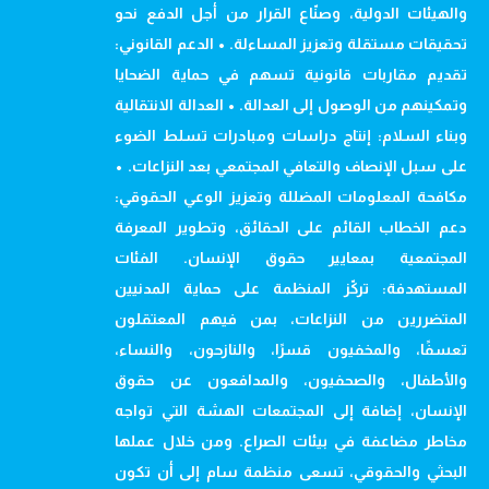
والهيئات الدولية، وصنّاع القرار من أجل الدفع نحو
تحقيقات مستقلة وتعزيز المساءلة. • الدعم القانوني:
تقديم مقاربات قانونية تسهم في حماية الضحايا
وتمكينهم من الوصول إلى العدالة. • العدالة الانتقالية
وبناء السلام: إنتاج دراسات ومبادرات تسلط الضوء
على سبل الإنصاف والتعافي المجتمعي بعد النزاعات. •
مكافحة المعلومات المضللة وتعزيز الوعي الحقوقي:
دعم الخطاب القائم على الحقائق، وتطوير المعرفة
المجتمعية بمعايير حقوق الإنسان. الفئات
المستهدفة: تركّز المنظمة على حماية المدنيين
المتضررين من النزاعات، بمن فيهم المعتقلون
تعسفًا، والمخفيون قسرًا، والنازحون، والنساء،
والأطفال، والصحفيون، والمدافعون عن حقوق
الإنسان، إضافة إلى المجتمعات الهشة التي تواجه
مخاطر مضاعفة في بيئات الصراع. ومن خلال عملها
البحثي والحقوقي، تسعى منظمة سام إلى أن تكون