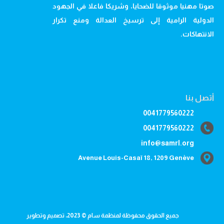
صوتا مهنيا موثوقا للضحايا، وشريكا فاعلا في الجهود
الدولية الرامية إلى ترسيخ العدالة ومنع تكرار
الانتهاكات.
أتصل بنا
0041779560222
0041779560222
info@samrl.org
Avenue Louis-Casaï 18, 1209 Genève
جميع الحقوق محفوظة لمنظمة سام © 2023، تصميم وتطوير