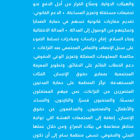
والهيئات الدولية، وصنّاع القرار من أجل الدفع نحو
تحقيقات مستقلة وتعزيز المساءلة. • الدعم القانوني:
تقديم مقاربات قانونية تسهم في حماية الضحايا
وتمكينهم من الوصول إلى العدالة. • العدالة الانتقالية
وبناء السلام: إنتاج دراسات ومبادرات تسلط الضوء
على سبل الإنصاف والتعافي المجتمعي بعد النزاعات. •
مكافحة المعلومات المضللة وتعزيز الوعي الحقوقي:
دعم الخطاب القائم على الحقائق، وتطوير المعرفة
المجتمعية بمعايير حقوق الإنسان. الفئات
المستهدفة: تركّز المنظمة على حماية المدنيين
المتضررين من النزاعات، بمن فيهم المعتقلون
تعسفًا، والمخفيون قسرًا، والنازحون، والنساء،
والأطفال، والصحفيون، والمدافعون عن حقوق
الإنسان، إضافة إلى المجتمعات الهشة التي تواجه
مخاطر مضاعفة في بيئات الصراع. ومن خلال عملها
البحثي والحقوقي، تسعى منظمة سام إلى أن تكون