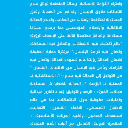
واحترام الكرامة الإنسانية. رسالة المنظمة توثق سام
انتهاكات حقوق الإنسان، وتدافع عن الضحايا، وتعزز
المساءلة لمكافحة الإفلات من العقاب، وتدعم العدالة
الانتقالية والإصلاح المؤسسي بما يرسخ سلامًا
مستدامًا وتعافيًا مجتمعيًا قائمًا على الإنصاف.الرؤية:
"عالم تُكشف فيه الانتهاكات، وتتحقق فيه المساءلة،
وتُصان فيه كرامة الإنسان." مرتكزنا حماية الحقيقة
لضمان العدالة رؤيتنا عالم تسوده العدالة، وتُصان فيه
الكرامة، ويأمن فيه الإنسان من الانتهاك. الشعار: "
من التوثيق إلى العدالة قيم سام :- 1. الاستقلالية 2.
المهنية 3. النزاهة 4. العدالة للضحايا 5. المساءلة
مجالات الخبرة: • الرصد والتوثيق: إعداد تقارير ميدانية
وتحليلات حقوقية حول الانتهاكات، بما في ذلك
الاحتجاز التعسفي، الإخفاء القسري، التعذيب،
استهداف المدنيين، وتقييد الحريات الأساسية. •
المناصرة الدولية: التفاعل مع آليات الأمم المتحدة،