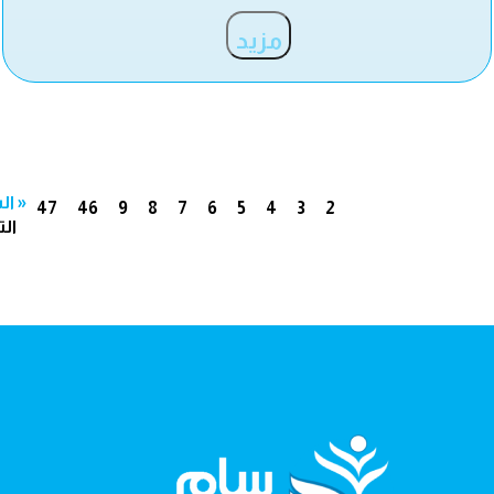
مزيد
« ال
47
46
9
8
7
6
5
4
3
2
الت