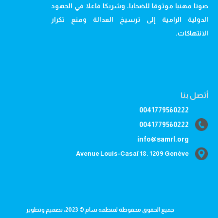
صوتا مهنيا موثوقا للضحايا، وشريكا فاعلا في الجهود
الدولية الرامية إلى ترسيخ العدالة ومنع تكرار
الانتهاكات.
أتصل بنا
0041779560222
0041779560222
info@samrl.org
Avenue Louis-Casaï 18, 1209 Genève
جميع الحقوق محفوظة لمنظمة سام © 2023، تصميم وتطوير