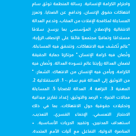
واحترام الكرامة الإنسانية. رسالة المنظمة توثق سام
انتهاكات حقوق الإنسان، وتدافع عن الضحايا، وتعزز
المساءلة لمكافحة الإفلات من العقاب، وتدعم العدالة
الانتقالية والإصلاح المؤسسي بما يرسخ سلامًا
مستدامًا وتعافيًا مجتمعيًا قائمًا على الإنصاف.الرؤية:
"عالم تُكشف فيه الانتهاكات، وتتحقق فيه المساءلة،
وتُصان فيه كرامة الإنسان." مرتكزنا حماية الحقيقة
لضمان العدالة رؤيتنا عالم تسوده العدالة، وتُصان فيه
الكرامة، ويأمن فيه الإنسان من الانتهاك. الشعار: "
من التوثيق إلى العدالة قيم سام :- 1. الاستقلالية 2.
المهنية 3. النزاهة 4. العدالة للضحايا 5. المساءلة
مجالات الخبرة: • الرصد والتوثيق: إعداد تقارير ميدانية
وتحليلات حقوقية حول الانتهاكات، بما في ذلك
الاحتجاز التعسفي، الإخفاء القسري، التعذيب،
استهداف المدنيين، وتقييد الحريات الأساسية. •
المناصرة الدولية: التفاعل مع آليات الأمم المتحدة،