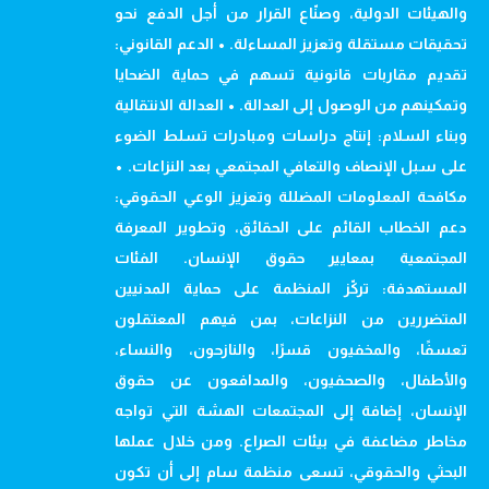
والهيئات الدولية، وصنّاع القرار من أجل الدفع نحو
تحقيقات مستقلة وتعزيز المساءلة. • الدعم القانوني:
تقديم مقاربات قانونية تسهم في حماية الضحايا
وتمكينهم من الوصول إلى العدالة. • العدالة الانتقالية
وبناء السلام: إنتاج دراسات ومبادرات تسلط الضوء
على سبل الإنصاف والتعافي المجتمعي بعد النزاعات. •
مكافحة المعلومات المضللة وتعزيز الوعي الحقوقي:
دعم الخطاب القائم على الحقائق، وتطوير المعرفة
المجتمعية بمعايير حقوق الإنسان. الفئات
المستهدفة: تركّز المنظمة على حماية المدنيين
المتضررين من النزاعات، بمن فيهم المعتقلون
تعسفًا، والمخفيون قسرًا، والنازحون، والنساء،
والأطفال، والصحفيون، والمدافعون عن حقوق
الإنسان، إضافة إلى المجتمعات الهشة التي تواجه
مخاطر مضاعفة في بيئات الصراع. ومن خلال عملها
البحثي والحقوقي، تسعى منظمة سام إلى أن تكون