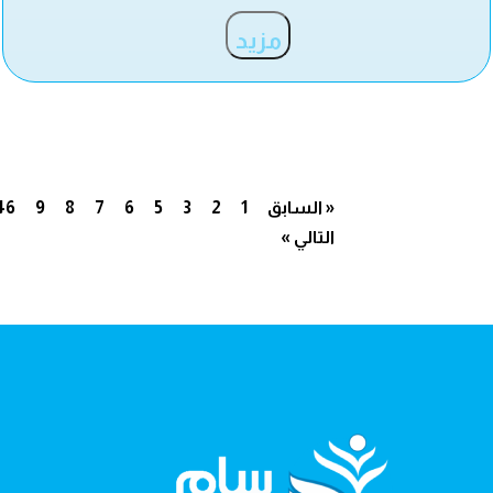
مزيد
« السابق
1
2
3
5
6
7
8
9
46
التالي »