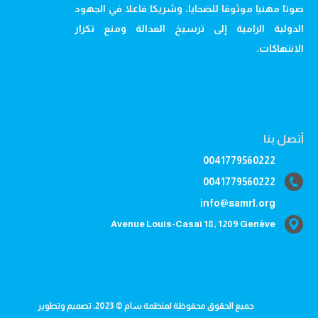
صوتا مهنيا موثوقا للضحايا، وشريكا فاعلا في الجهود
الدولية الرامية إلى ترسيخ العدالة ومنع تكرار
الانتهاكات.
أتصل بنا
0041779560222
0041779560222
info@samrl.org
Avenue Louis-Casaï 18, 1209 Genève
جميع الحقوق محفوظة لمنظمة سام © 2023، تصميم وتطوير