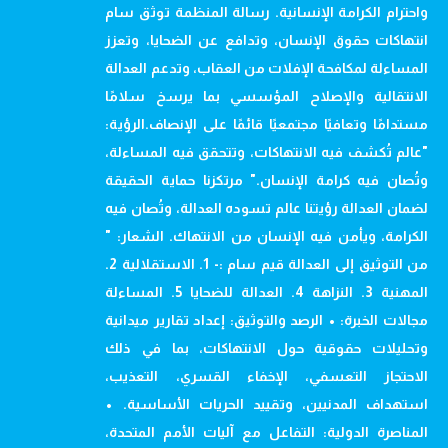
واحترام الكرامة الإنسانية. رسالة المنظمة توثق سام
انتهاكات حقوق الإنسان، وتدافع عن الضحايا، وتعزز
المساءلة لمكافحة الإفلات من العقاب، وتدعم العدالة
الانتقالية والإصلاح المؤسسي بما يرسخ سلامًا
مستدامًا وتعافيًا مجتمعيًا قائمًا على الإنصاف.الرؤية:
"عالم تُكشف فيه الانتهاكات، وتتحقق فيه المساءلة،
وتُصان فيه كرامة الإنسان." مرتكزنا حماية الحقيقة
لضمان العدالة رؤيتنا عالم تسوده العدالة، وتُصان فيه
الكرامة، ويأمن فيه الإنسان من الانتهاك. الشعار: "
من التوثيق إلى العدالة قيم سام :- 1. الاستقلالية 2.
المهنية 3. النزاهة 4. العدالة للضحايا 5. المساءلة
مجالات الخبرة: • الرصد والتوثيق: إعداد تقارير ميدانية
وتحليلات حقوقية حول الانتهاكات، بما في ذلك
الاحتجاز التعسفي، الإخفاء القسري، التعذيب،
استهداف المدنيين، وتقييد الحريات الأساسية. •
المناصرة الدولية: التفاعل مع آليات الأمم المتحدة،