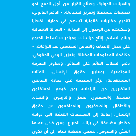
والهيئات الدولية، وصنّاع القرار من أجل الدفع نحو
تحقيقات مستقلة وتعزيز المساءلة. • الدعم القانوني:
تقديم مقاربات قانونية تسهم في حماية الضحايا
وتمكينهم من الوصول إلى العدالة. • العدالة الانتقالية
وبناء السلام: إنتاج دراسات ومبادرات تسلط الضوء
على سبل الإنصاف والتعافي المجتمعي بعد النزاعات. •
مكافحة المعلومات المضللة وتعزيز الوعي الحقوقي:
دعم الخطاب القائم على الحقائق، وتطوير المعرفة
المجتمعية بمعايير حقوق الإنسان. الفئات
المستهدفة: تركّز المنظمة على حماية المدنيين
المتضررين من النزاعات، بمن فيهم المعتقلون
تعسفًا، والمخفيون قسرًا، والنازحون، والنساء،
والأطفال، والصحفيون، والمدافعون عن حقوق
الإنسان، إضافة إلى المجتمعات الهشة التي تواجه
مخاطر مضاعفة في بيئات الصراع. ومن خلال عملها
البحثي والحقوقي، تسعى منظمة سام إلى أن تكون