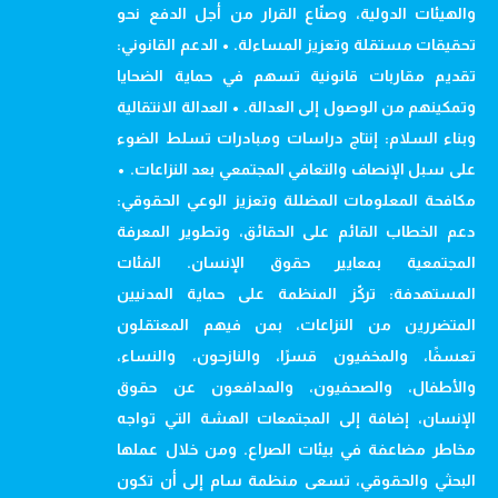
والهيئات الدولية، وصنّاع القرار من أجل الدفع نحو
تحقيقات مستقلة وتعزيز المساءلة. • الدعم القانوني:
تقديم مقاربات قانونية تسهم في حماية الضحايا
وتمكينهم من الوصول إلى العدالة. • العدالة الانتقالية
وبناء السلام: إنتاج دراسات ومبادرات تسلط الضوء
على سبل الإنصاف والتعافي المجتمعي بعد النزاعات. •
مكافحة المعلومات المضللة وتعزيز الوعي الحقوقي:
دعم الخطاب القائم على الحقائق، وتطوير المعرفة
المجتمعية بمعايير حقوق الإنسان. الفئات
المستهدفة: تركّز المنظمة على حماية المدنيين
المتضررين من النزاعات، بمن فيهم المعتقلون
تعسفًا، والمخفيون قسرًا، والنازحون، والنساء،
والأطفال، والصحفيون، والمدافعون عن حقوق
الإنسان، إضافة إلى المجتمعات الهشة التي تواجه
مخاطر مضاعفة في بيئات الصراع. ومن خلال عملها
البحثي والحقوقي، تسعى منظمة سام إلى أن تكون