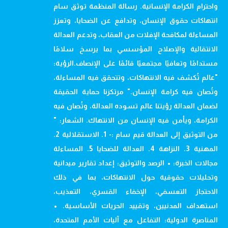
واحترام الكرامة الإنسانية. رسالة المنظمة توثق سام
انتهاكات حقوق الإنسان، وتدافع عن الضحايا، وتعزز
المساءلة لمكافحة الإفلات من العقاب، وتدعم العدالة
الانتقالية والإصلاح المؤسسي بما يرسخ سلامًا
مستدامًا وتعافيًا مجتمعيًا قائمًا على الإنصاف.الرؤية:
"عالم تُكشف فيه الانتهاكات، وتتحقق فيه المساءلة،
وتُصان فيه كرامة الإنسان." مرتكزنا حماية الحقيقة
لضمان العدالة رؤيتنا عالم تسوده العدالة، وتُصان فيه
الكرامة، ويأمن فيه الإنسان من الانتهاك. الشعار: "
من التوثيق إلى العدالة قيم سام :- 1. الاستقلالية 2.
المهنية 3. النزاهة 4. العدالة للضحايا 5. المساءلة
مجالات الخبرة: • الرصد والتوثيق: إعداد تقارير ميدانية
وتحليلات حقوقية حول الانتهاكات، بما في ذلك
الاحتجاز التعسفي، الإخفاء القسري، التعذيب،
استهداف المدنيين، وتقييد الحريات الأساسية. •
المناصرة الدولية: التفاعل مع آليات الأمم المتحدة،