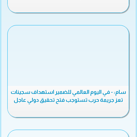
سام: - في اليوم العالمي للضمير استهداف سجينات
تعز جريمة حرب تستوجب فتح تحقيق دولي عاجل