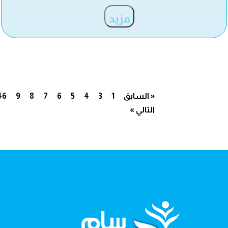
مزيد
« السابق
1
3
4
5
6
7
8
9
46
التالي »