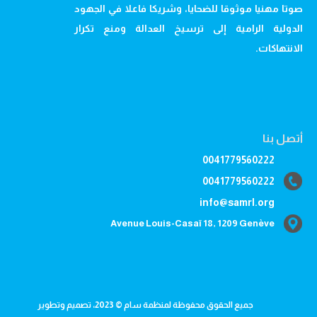
صوتا مهنيا موثوقا للضحايا، وشريكا فاعلا في الجهود
الدولية الرامية إلى ترسيخ العدالة ومنع تكرار
الانتهاكات.
أتصل بنا
0041779560222
0041779560222
info@samrl.org
Avenue Louis-Casaï 18, 1209 Genève
جميع الحقوق محفوظة لمنظمة سام © 2023، تصميم وتطوير