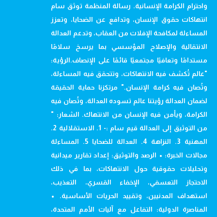
واحترام الكرامة الإنسانية. رسالة المنظمة توثق سام
انتهاكات حقوق الإنسان، وتدافع عن الضحايا، وتعزز
المساءلة لمكافحة الإفلات من العقاب، وتدعم العدالة
الانتقالية والإصلاح المؤسسي بما يرسخ سلامًا
مستدامًا وتعافيًا مجتمعيًا قائمًا على الإنصاف.الرؤية:
"عالم تُكشف فيه الانتهاكات، وتتحقق فيه المساءلة،
وتُصان فيه كرامة الإنسان." مرتكزنا حماية الحقيقة
لضمان العدالة رؤيتنا عالم تسوده العدالة، وتُصان فيه
الكرامة، ويأمن فيه الإنسان من الانتهاك. الشعار: "
من التوثيق إلى العدالة قيم سام :- 1. الاستقلالية 2.
المهنية 3. النزاهة 4. العدالة للضحايا 5. المساءلة
مجالات الخبرة: • الرصد والتوثيق: إعداد تقارير ميدانية
وتحليلات حقوقية حول الانتهاكات، بما في ذلك
الاحتجاز التعسفي، الإخفاء القسري، التعذيب،
استهداف المدنيين، وتقييد الحريات الأساسية. •
المناصرة الدولية: التفاعل مع آليات الأمم المتحدة،