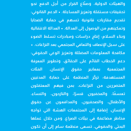
والهيئات الدولية، وصنّاع القرار من أجل الدفع نحو
تحقيقات مستقلة وتعزيز المساءلة. • الدعم القانوني:
تقديم مقاربات قانونية تسهم في حماية الضحايا
وتمكينهم من الوصول إلى العدالة. • العدالة الانتقالية
وبناء السلام: إنتاج دراسات ومبادرات تسلط الضوء
على سبل الإنصاف والتعافي المجتمعي بعد النزاعات. •
مكافحة المعلومات المضللة وتعزيز الوعي الحقوقي:
دعم الخطاب القائم على الحقائق، وتطوير المعرفة
المجتمعية بمعايير حقوق الإنسان. الفئات
المستهدفة: تركّز المنظمة على حماية المدنيين
المتضررين من النزاعات، بمن فيهم المعتقلون
تعسفًا، والمخفيون قسرًا، والنازحون، والنساء،
والأطفال، والصحفيون، والمدافعون عن حقوق
الإنسان، إضافة إلى المجتمعات الهشة التي تواجه
مخاطر مضاعفة في بيئات الصراع. ومن خلال عملها
البحثي والحقوقي، تسعى منظمة سام إلى أن تكون