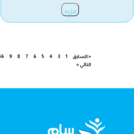
مزيد
« السابق
1
3
4
5
6
7
8
9
46
التالي »