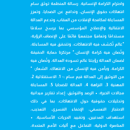
واحترام الكرامة الإنسانية. رسالة المنظمة توثق سام
انتهاكات حقوق الإنسان، وتدافع عن الضحايا، وتعزز
المساءلة لمكافحة الإفلات من العقاب، وتدعم العدالة
الانتقالية والإصلاح المؤسسي بما يرسخ سلامًا
مستدامًا وتعافيًا مجتمعيًا قائمًا على الإنصاف.الرؤية:
"عالم تُكشف فيه الانتهاكات، وتتحقق فيه المساءلة،
وتُصان فيه كرامة الإنسان." مرتكزنا حماية الحقيقة
لضمان العدالة رؤيتنا عالم تسوده العدالة، وتُصان فيه
الكرامة، ويأمن فيه الإنسان من الانتهاك. الشعار: "
من التوثيق إلى العدالة قيم سام :- 1. الاستقلالية 2.
المهنية 3. النزاهة 4. العدالة للضحايا 5. المساءلة
مجالات الخبرة: • الرصد والتوثيق: إعداد تقارير ميدانية
وتحليلات حقوقية حول الانتهاكات، بما في ذلك
الاحتجاز التعسفي، الإخفاء القسري، التعذيب،
استهداف المدنيين، وتقييد الحريات الأساسية. •
المناصرة الدولية: التفاعل مع آليات الأمم المتحدة،