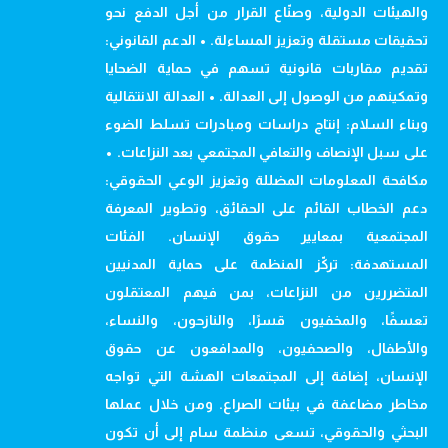
والهيئات الدولية، وصنّاع القرار من أجل الدفع نحو
تحقيقات مستقلة وتعزيز المساءلة. • الدعم القانوني:
تقديم مقاربات قانونية تسهم في حماية الضحايا
وتمكينهم من الوصول إلى العدالة. • العدالة الانتقالية
وبناء السلام: إنتاج دراسات ومبادرات تسلط الضوء
على سبل الإنصاف والتعافي المجتمعي بعد النزاعات. •
مكافحة المعلومات المضللة وتعزيز الوعي الحقوقي:
دعم الخطاب القائم على الحقائق، وتطوير المعرفة
المجتمعية بمعايير حقوق الإنسان. الفئات
المستهدفة: تركّز المنظمة على حماية المدنيين
المتضررين من النزاعات، بمن فيهم المعتقلون
تعسفًا، والمخفيون قسرًا، والنازحون، والنساء،
والأطفال، والصحفيون، والمدافعون عن حقوق
الإنسان، إضافة إلى المجتمعات الهشة التي تواجه
مخاطر مضاعفة في بيئات الصراع. ومن خلال عملها
البحثي والحقوقي، تسعى منظمة سام إلى أن تكون