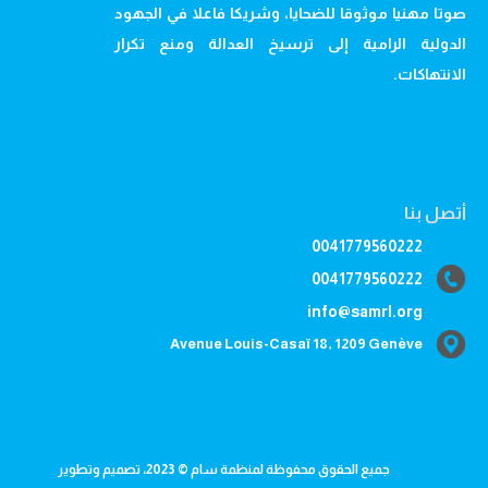
صوتا مهنيا موثوقا للضحايا، وشريكا فاعلا في الجهود
الدولية الرامية إلى ترسيخ العدالة ومنع تكرار
الانتهاكات.
أتصل بنا
0041779560222
0041779560222
info@samrl.org
Avenue Louis-Casaï 18, 1209 Genève
جميع الحقوق محفوظة لمنظمة سام © 2023، تصميم وتطوير