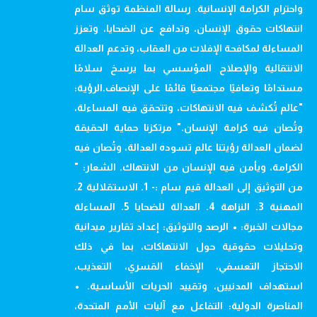
واحترام الكرامة الإنسانية. رسالة المنظمة توثق سام
انتهاكات حقوق الإنسان، وتدافع عن الضحايا، وتعزز
المساءلة لمكافحة الإفلات من العقاب، وتدعم العدالة
الانتقالية والإصلاح المؤسسي بما يرسخ سلامًا
مستدامًا وتعافيًا مجتمعيًا قائمًا على الإنصاف.الرؤية:
"عالم تُكشف فيه الانتهاكات، وتتحقق فيه المساءلة،
وتُصان فيه كرامة الإنسان." مرتكزنا حماية الحقيقة
لضمان العدالة رؤيتنا عالم تسوده العدالة، وتُصان فيه
الكرامة، ويأمن فيه الإنسان من الانتهاك. الشعار: "
من التوثيق إلى العدالة قيم سام :- 1. الاستقلالية 2.
المهنية 3. النزاهة 4. العدالة للضحايا 5. المساءلة
مجالات الخبرة: • الرصد والتوثيق: إعداد تقارير ميدانية
وتحليلات حقوقية حول الانتهاكات، بما في ذلك
الاحتجاز التعسفي، الإخفاء القسري، التعذيب،
استهداف المدنيين، وتقييد الحريات الأساسية. •
المناصرة الدولية: التفاعل مع آليات الأمم المتحدة،