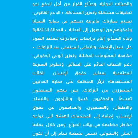
والهيئات الدولية، وصنّاع القرار من أجل الدفع نحو
تحقيقات مستقلة وتعزيز المساءلة. • الدعم القانوني:
تقديم مقاربات قانونية تسهم في حماية الضحايا
وتمكينهم من الوصول إلى العدالة. • العدالة الانتقالية
وبناء السلام: إنتاج دراسات ومبادرات تسلط الضوء
على سبل الإنصاف والتعافي المجتمعي بعد النزاعات. •
مكافحة المعلومات المضللة وتعزيز الوعي الحقوقي:
دعم الخطاب القائم على الحقائق، وتطوير المعرفة
المجتمعية بمعايير حقوق الإنسان. الفئات
المستهدفة: تركّز المنظمة على حماية المدنيين
المتضررين من النزاعات، بمن فيهم المعتقلون
تعسفًا، والمخفيون قسرًا، والنازحون، والنساء،
والأطفال، والصحفيون، والمدافعون عن حقوق
الإنسان، إضافة إلى المجتمعات الهشة التي تواجه
مخاطر مضاعفة في بيئات الصراع. ومن خلال عملها
البحثي والحقوقي، تسعى منظمة سام إلى أن تكون