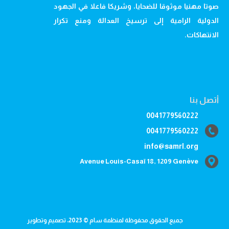
صوتا مهنيا موثوقا للضحايا، وشريكا فاعلا في الجهود
الدولية الرامية إلى ترسيخ العدالة ومنع تكرار
الانتهاكات.
أتصل بنا
0041779560222
0041779560222
info@samrl.org
Avenue Louis-Casaï 18, 1209 Genève
جميع الحقوق محفوظة لمنظمة سام © 2023، تصميم وتطوير