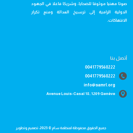
صوتا مهنيا موثوقا للضحايا، وشريكا فاعلا في الجهود
الدولية الرامية إلى ترسيخ العدالة ومنع تكرار
الانتهاكات.
أتصل بنا
0041779560222
0041779560222
info@samrl.org
Avenue Louis-Casaï 18, 1209 Genève
جميع الحقوق محفوظة لمنظمة سام © 2023، تصميم وتطوير