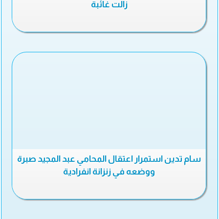
زالت غائبة
سام تدين استمرار اعتقال المحامي عبد المجيد صبرة
ووضعه في زنزانة انفرادية