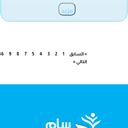
مزيد
« السابق
1
2
3
4
5
7
8
9
46
التالي »