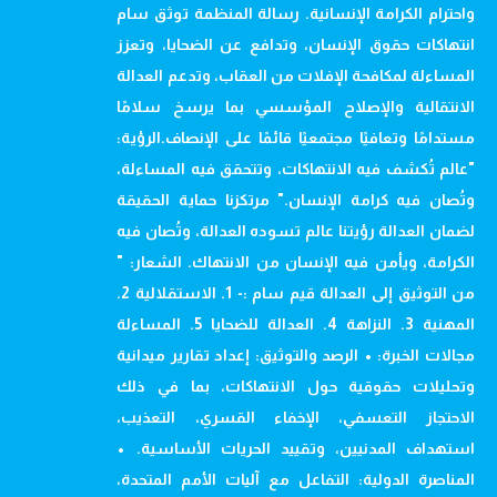
واحترام الكرامة الإنسانية. رسالة المنظمة توثق سام
انتهاكات حقوق الإنسان، وتدافع عن الضحايا، وتعزز
المساءلة لمكافحة الإفلات من العقاب، وتدعم العدالة
الانتقالية والإصلاح المؤسسي بما يرسخ سلامًا
مستدامًا وتعافيًا مجتمعيًا قائمًا على الإنصاف.الرؤية:
"عالم تُكشف فيه الانتهاكات، وتتحقق فيه المساءلة،
وتُصان فيه كرامة الإنسان." مرتكزنا حماية الحقيقة
لضمان العدالة رؤيتنا عالم تسوده العدالة، وتُصان فيه
الكرامة، ويأمن فيه الإنسان من الانتهاك. الشعار: "
من التوثيق إلى العدالة قيم سام :- 1. الاستقلالية 2.
المهنية 3. النزاهة 4. العدالة للضحايا 5. المساءلة
مجالات الخبرة: • الرصد والتوثيق: إعداد تقارير ميدانية
وتحليلات حقوقية حول الانتهاكات، بما في ذلك
الاحتجاز التعسفي، الإخفاء القسري، التعذيب،
استهداف المدنيين، وتقييد الحريات الأساسية. •
المناصرة الدولية: التفاعل مع آليات الأمم المتحدة،