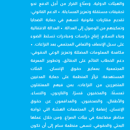
والهيئات الدولية، وصنّاع القرار من أجل الدفع نحو
تحقيقات مستقلة وتعزيز المساءلة. • الدعم القانوني:
تقديم مقاربات قانونية تسهم في حماية الضحايا
وتمكينهم من الوصول إلى العدالة. • العدالة الانتقالية
وبناء السلام: إنتاج دراسات ومبادرات تسلط الضوء
على سبل الإنصاف والتعافي المجتمعي بعد النزاعات. •
مكافحة المعلومات المضللة وتعزيز الوعي الحقوقي:
دعم الخطاب القائم على الحقائق، وتطوير المعرفة
المجتمعية بمعايير حقوق الإنسان. الفئات
المستهدفة: تركّز المنظمة على حماية المدنيين
المتضررين من النزاعات، بمن فيهم المعتقلون
تعسفًا، والمخفيون قسرًا، والنازحون، والنساء،
والأطفال، والصحفيون، والمدافعون عن حقوق
الإنسان، إضافة إلى المجتمعات الهشة التي تواجه
مخاطر مضاعفة في بيئات الصراع. ومن خلال عملها
البحثي والحقوقي، تسعى منظمة سام إلى أن تكون