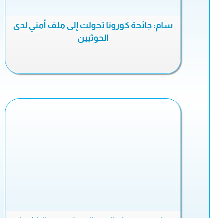
سام: جائحة كورونا تحولت إلى ملف أمني لدى
الحوثيين