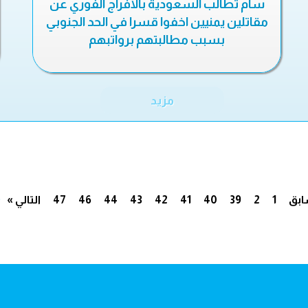
سام تطالب السعودية بالافراج الفوري عن
مقاتلين يمنيين اخفوا قسرا في الحد الجنوبي
بسبب مطالبتهم برواتبهم
مزيد
.
ابق
1
2
39
40
41
42
43
44
46
47
التالي »