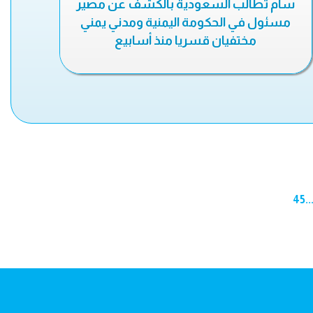
سام تطالب السعودية بالكشف عن مصير
مسئول في الحكومة اليمنية ومدني يمني
مختفيان قسريا منذ أسابيع
45
..