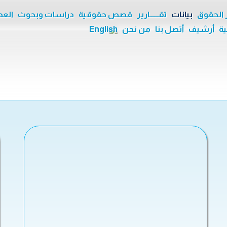
ر الحقوق
بيانات
تقــــــارير
قصص حقوقية
دراسات وبحوث
العدا
ية
أرشيف
أتصل بنا
من نحن
English