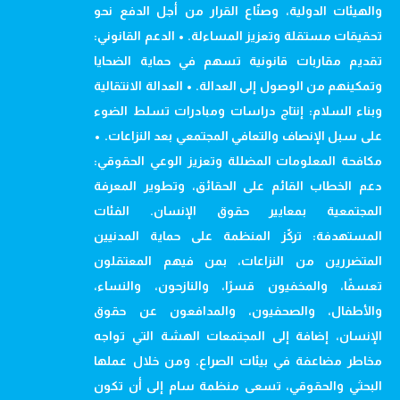
والهيئات الدولية، وصنّاع القرار من أجل الدفع نحو
تحقيقات مستقلة وتعزيز المساءلة. • الدعم القانوني:
تقديم مقاربات قانونية تسهم في حماية الضحايا
وتمكينهم من الوصول إلى العدالة. • العدالة الانتقالية
وبناء السلام: إنتاج دراسات ومبادرات تسلط الضوء
على سبل الإنصاف والتعافي المجتمعي بعد النزاعات. •
مكافحة المعلومات المضللة وتعزيز الوعي الحقوقي:
دعم الخطاب القائم على الحقائق، وتطوير المعرفة
المجتمعية بمعايير حقوق الإنسان. الفئات
المستهدفة: تركّز المنظمة على حماية المدنيين
المتضررين من النزاعات، بمن فيهم المعتقلون
تعسفًا، والمخفيون قسرًا، والنازحون، والنساء،
والأطفال، والصحفيون، والمدافعون عن حقوق
الإنسان، إضافة إلى المجتمعات الهشة التي تواجه
مخاطر مضاعفة في بيئات الصراع. ومن خلال عملها
البحثي والحقوقي، تسعى منظمة سام إلى أن تكون