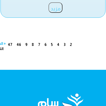
مزيد
« ال
47
46
9
8
7
6
5
4
3
2
الت