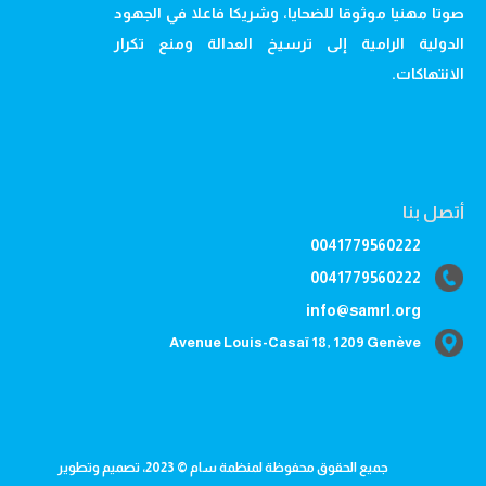
صوتا مهنيا موثوقا للضحايا، وشريكا فاعلا في الجهود
الدولية الرامية إلى ترسيخ العدالة ومنع تكرار
الانتهاكات.
أتصل بنا
0041779560222
0041779560222
info@samrl.org
Avenue Louis-Casaï 18, 1209 Genève
جميع الحقوق محفوظة لمنظمة سام © 2023، تصميم وتطوير