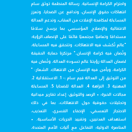
واحترام الكرامة الإنسانية. رسالة المنظمة توثق سام
انتهاكات حقوق الإنسان، وتدافع عن الضحايا، وتعزز
المساءلة لمكافحة الإفلات من العقاب، وتدعم العدالة
الانتقالية والإصلاح المؤسسي بما يرسخ سلامًا
مستدامًا وتعافيًا مجتمعيًا قائمًا على الإنصاف.الرؤية:
"عالم تُكشف فيه الانتهاكات، وتتحقق فيه المساءلة،
وتُصان فيه كرامة الإنسان." مرتكزنا حماية الحقيقة
لضمان العدالة رؤيتنا عالم تسوده العدالة، وتُصان فيه
الكرامة، ويأمن فيه الإنسان من الانتهاك. الشعار: "
من التوثيق إلى العدالة قيم سام :- 1. الاستقلالية 2.
المهنية 3. النزاهة 4. العدالة للضحايا 5. المساءلة
مجالات الخبرة: • الرصد والتوثيق: إعداد تقارير ميدانية
وتحليلات حقوقية حول الانتهاكات، بما في ذلك
الاحتجاز التعسفي، الإخفاء القسري، التعذيب،
استهداف المدنيين، وتقييد الحريات الأساسية. •
المناصرة الدولية: التفاعل مع آليات الأمم المتحدة،