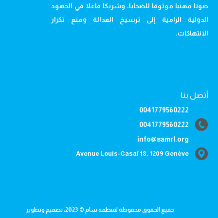
صوتا مهنيا موثوقا للضحايا، وشريكا فاعلا في الجهود
الدولية الرامية إلى ترسيخ العدالة ومنع تكرار
الانتهاكات.
أتصل بنا
0041779560222
0041779560222
info@samrl.org
Avenue Louis-Casaï 18, 1209 Genève
جميع الحقوق محفوظة لمنظمة سام © 2023، تصميم وتطوير