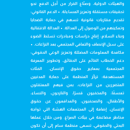
والهيئات الدولية، وصنّاع القرار من أجل الدفع نحو
تحقيقات مستقلة وتعزيز المساءلة. • الدعم القانوني:
تقديم مقاربات قانونية تسهم في حماية الضحايا
وتمكينهم من الوصول إلى العدالة. • العدالة الانتقالية
وبناء السلام: إنتاج دراسات ومبادرات تسلط الضوء
على سبل الإنصاف والتعافي المجتمعي بعد النزاعات. •
مكافحة المعلومات المضللة وتعزيز الوعي الحقوقي:
دعم الخطاب القائم على الحقائق، وتطوير المعرفة
المجتمعية بمعايير حقوق الإنسان. الفئات
المستهدفة: تركّز المنظمة على حماية المدنيين
المتضررين من النزاعات، بمن فيهم المعتقلون
تعسفًا، والمخفيون قسرًا، والنازحون، والنساء،
والأطفال، والصحفيون، والمدافعون عن حقوق
الإنسان، إضافة إلى المجتمعات الهشة التي تواجه
مخاطر مضاعفة في بيئات الصراع. ومن خلال عملها
البحثي والحقوقي، تسعى منظمة سام إلى أن تكون