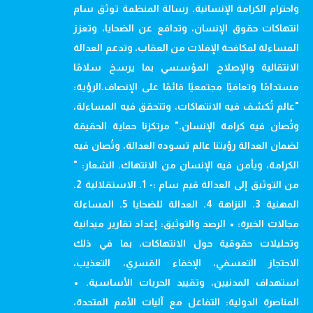
واحترام الكرامة الإنسانية. رسالة المنظمة توثق سام
انتهاكات حقوق الإنسان، وتدافع عن الضحايا، وتعزز
المساءلة لمكافحة الإفلات من العقاب، وتدعم العدالة
الانتقالية والإصلاح المؤسسي بما يرسخ سلامًا
مستدامًا وتعافيًا مجتمعيًا قائمًا على الإنصاف.الرؤية:
"عالم تُكشف فيه الانتهاكات، وتتحقق فيه المساءلة،
وتُصان فيه كرامة الإنسان." مرتكزنا حماية الحقيقة
لضمان العدالة رؤيتنا عالم تسوده العدالة، وتُصان فيه
الكرامة، ويأمن فيه الإنسان من الانتهاك. الشعار: "
من التوثيق إلى العدالة قيم سام :- 1. الاستقلالية 2.
المهنية 3. النزاهة 4. العدالة للضحايا 5. المساءلة
مجالات الخبرة: • الرصد والتوثيق: إعداد تقارير ميدانية
وتحليلات حقوقية حول الانتهاكات، بما في ذلك
الاحتجاز التعسفي، الإخفاء القسري، التعذيب،
استهداف المدنيين، وتقييد الحريات الأساسية. •
المناصرة الدولية: التفاعل مع آليات الأمم المتحدة،