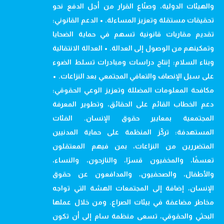
والهيئات الدولية، وصنّاع القرار من أجل الدفع نحو
تحقيقات مستقلة وتعزيز المساءلة. • الدعم القانوني:
تقديم مقاربات قانونية تسهم في حماية الضحايا
وتمكينهم من الوصول إلى العدالة. • العدالة الانتقالية
وبناء السلام: إنتاج دراسات ومبادرات تسلط الضوء
على سبل الإنصاف والتعافي المجتمعي بعد النزاعات. •
مكافحة المعلومات المضللة وتعزيز الوعي الحقوقي:
دعم الخطاب القائم على الحقائق، وتطوير المعرفة
المجتمعية بمعايير حقوق الإنسان. الفئات
المستهدفة: تركّز المنظمة على حماية المدنيين
المتضررين من النزاعات، بمن فيهم المعتقلون
تعسفًا، والمخفيون قسرًا، والنازحون، والنساء،
والأطفال، والصحفيون، والمدافعون عن حقوق
الإنسان، إضافة إلى المجتمعات الهشة التي تواجه
مخاطر مضاعفة في بيئات الصراع. ومن خلال عملها
البحثي والحقوقي، تسعى منظمة سام إلى أن تكون