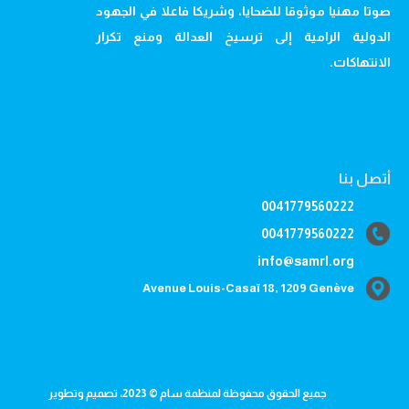
صوتا مهنيا موثوقا للضحايا، وشريكا فاعلا في الجهود
الدولية الرامية إلى ترسيخ العدالة ومنع تكرار
الانتهاكات.
أتصل بنا
0041779560222
0041779560222
info@samrl.org
Avenue Louis-Casaï 18, 1209 Genève
جميع الحقوق محفوظة لمنظمة سام © 2023، تصميم وتطوير