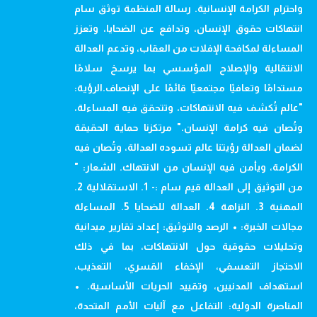
واحترام الكرامة الإنسانية. رسالة المنظمة توثق سام
انتهاكات حقوق الإنسان، وتدافع عن الضحايا، وتعزز
المساءلة لمكافحة الإفلات من العقاب، وتدعم العدالة
الانتقالية والإصلاح المؤسسي بما يرسخ سلامًا
مستدامًا وتعافيًا مجتمعيًا قائمًا على الإنصاف.الرؤية:
"عالم تُكشف فيه الانتهاكات، وتتحقق فيه المساءلة،
وتُصان فيه كرامة الإنسان." مرتكزنا حماية الحقيقة
لضمان العدالة رؤيتنا عالم تسوده العدالة، وتُصان فيه
الكرامة، ويأمن فيه الإنسان من الانتهاك. الشعار: "
من التوثيق إلى العدالة قيم سام :- 1. الاستقلالية 2.
المهنية 3. النزاهة 4. العدالة للضحايا 5. المساءلة
مجالات الخبرة: • الرصد والتوثيق: إعداد تقارير ميدانية
وتحليلات حقوقية حول الانتهاكات، بما في ذلك
الاحتجاز التعسفي، الإخفاء القسري، التعذيب،
استهداف المدنيين، وتقييد الحريات الأساسية. •
المناصرة الدولية: التفاعل مع آليات الأمم المتحدة،