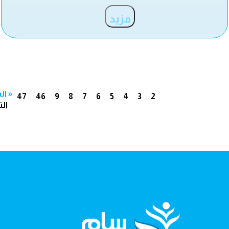
مزيد
« ال
47
46
9
8
7
6
5
4
3
2
الت