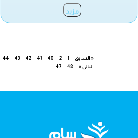
مزيد
« السابق
1
2
40
41
42
43
44
التالي »
48
47