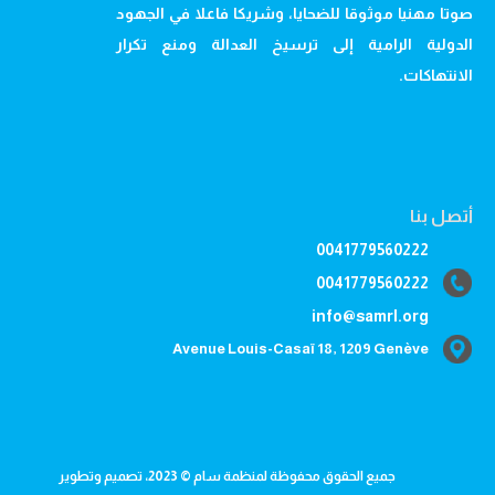
صوتا مهنيا موثوقا للضحايا، وشريكا فاعلا في الجهود
الدولية الرامية إلى ترسيخ العدالة ومنع تكرار
الانتهاكات.
أتصل بنا
0041779560222
0041779560222
info@samrl.org
Avenue Louis-Casaï 18, 1209 Genève
جميع الحقوق محفوظة لمنظمة سام © 2023، تصميم وتطوير