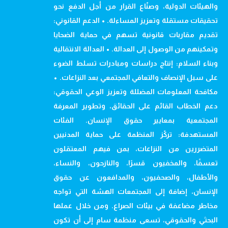
والهيئات الدولية، وصنّاع القرار من أجل الدفع نحو
تحقيقات مستقلة وتعزيز المساءلة. • الدعم القانوني:
تقديم مقاربات قانونية تسهم في حماية الضحايا
وتمكينهم من الوصول إلى العدالة. • العدالة الانتقالية
وبناء السلام: إنتاج دراسات ومبادرات تسلط الضوء
على سبل الإنصاف والتعافي المجتمعي بعد النزاعات. •
مكافحة المعلومات المضللة وتعزيز الوعي الحقوقي:
دعم الخطاب القائم على الحقائق، وتطوير المعرفة
المجتمعية بمعايير حقوق الإنسان. الفئات
المستهدفة: تركّز المنظمة على حماية المدنيين
المتضررين من النزاعات، بمن فيهم المعتقلون
تعسفًا، والمخفيون قسرًا، والنازحون، والنساء،
والأطفال، والصحفيون، والمدافعون عن حقوق
الإنسان، إضافة إلى المجتمعات الهشة التي تواجه
مخاطر مضاعفة في بيئات الصراع. ومن خلال عملها
البحثي والحقوقي، تسعى منظمة سام إلى أن تكون