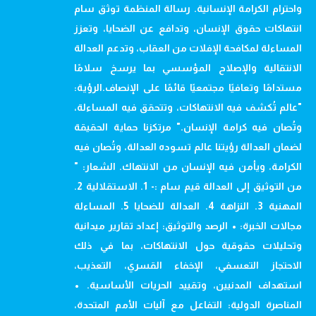
واحترام الكرامة الإنسانية. رسالة المنظمة توثق سام
انتهاكات حقوق الإنسان، وتدافع عن الضحايا، وتعزز
المساءلة لمكافحة الإفلات من العقاب، وتدعم العدالة
الانتقالية والإصلاح المؤسسي بما يرسخ سلامًا
مستدامًا وتعافيًا مجتمعيًا قائمًا على الإنصاف.الرؤية:
"عالم تُكشف فيه الانتهاكات، وتتحقق فيه المساءلة،
وتُصان فيه كرامة الإنسان." مرتكزنا حماية الحقيقة
لضمان العدالة رؤيتنا عالم تسوده العدالة، وتُصان فيه
الكرامة، ويأمن فيه الإنسان من الانتهاك. الشعار: "
من التوثيق إلى العدالة قيم سام :- 1. الاستقلالية 2.
المهنية 3. النزاهة 4. العدالة للضحايا 5. المساءلة
مجالات الخبرة: • الرصد والتوثيق: إعداد تقارير ميدانية
وتحليلات حقوقية حول الانتهاكات، بما في ذلك
الاحتجاز التعسفي، الإخفاء القسري، التعذيب،
استهداف المدنيين، وتقييد الحريات الأساسية. •
المناصرة الدولية: التفاعل مع آليات الأمم المتحدة،