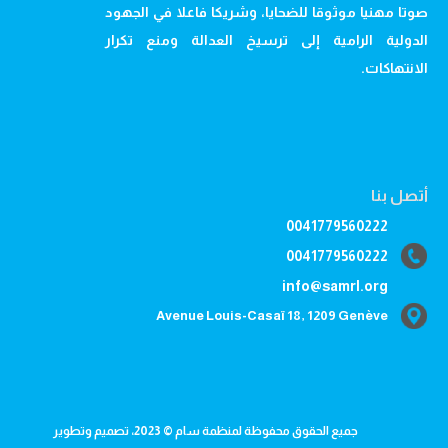
صوتا مهنيا موثوقا للضحايا، وشريكا فاعلا في الجهود
الدولية الرامية إلى ترسيخ العدالة ومنع تكرار
الانتهاكات.
أتصل بنا
0041779560222
0041779560222
info@samrl.org
Avenue Louis-Casaï 18, 1209 Genève
جميع الحقوق محفوظة لمنظمة سام © 2023، تصميم وتطوير