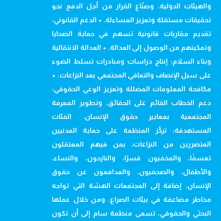
والهيئات الدولية، وصنّاع القرار من أجل الدفع نحو
تحقيقات مستقلة وتعزيز المساءلة. • الدعم القانوني:
تقديم مقاربات قانونية تسهم في حماية الضحايا
وتمكينهم من الوصول إلى العدالة. • العدالة الانتقالية
وبناء السلام: إنتاج دراسات ومبادرات تسلط الضوء
على سبل الإنصاف والتعافي المجتمعي بعد النزاعات. •
مكافحة المعلومات المضللة وتعزيز الوعي الحقوقي:
دعم الخطاب القائم على الحقائق، وتطوير المعرفة
المجتمعية بمعايير حقوق الإنسان. الفئات
المستهدفة: تركّز المنظمة على حماية المدنيين
المتضررين من النزاعات، بمن فيهم المعتقلون
تعسفًا، والمخفيون قسرًا، والنازحون، والنساء،
والأطفال، والصحفيون، والمدافعون عن حقوق
الإنسان، إضافة إلى المجتمعات الهشة التي تواجه
مخاطر مضاعفة في بيئات الصراع. ومن خلال عملها
البحثي والحقوقي، تسعى منظمة سام إلى أن تكون