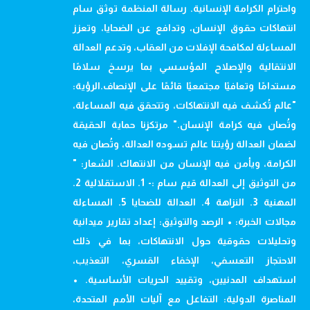
واحترام الكرامة الإنسانية. رسالة المنظمة توثق سام
انتهاكات حقوق الإنسان، وتدافع عن الضحايا، وتعزز
المساءلة لمكافحة الإفلات من العقاب، وتدعم العدالة
الانتقالية والإصلاح المؤسسي بما يرسخ سلامًا
مستدامًا وتعافيًا مجتمعيًا قائمًا على الإنصاف.الرؤية:
"عالم تُكشف فيه الانتهاكات، وتتحقق فيه المساءلة،
وتُصان فيه كرامة الإنسان." مرتكزنا حماية الحقيقة
لضمان العدالة رؤيتنا عالم تسوده العدالة، وتُصان فيه
الكرامة، ويأمن فيه الإنسان من الانتهاك. الشعار: "
من التوثيق إلى العدالة قيم سام :- 1. الاستقلالية 2.
المهنية 3. النزاهة 4. العدالة للضحايا 5. المساءلة
مجالات الخبرة: • الرصد والتوثيق: إعداد تقارير ميدانية
وتحليلات حقوقية حول الانتهاكات، بما في ذلك
الاحتجاز التعسفي، الإخفاء القسري، التعذيب،
استهداف المدنيين، وتقييد الحريات الأساسية. •
المناصرة الدولية: التفاعل مع آليات الأمم المتحدة،