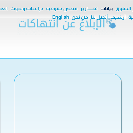
ر الحقوق
بيانات
تقــــــارير
قصص حقوقية
دراسات وبحوث
العدا
ية
أرشيف
أتصل بنا
من نحن
English