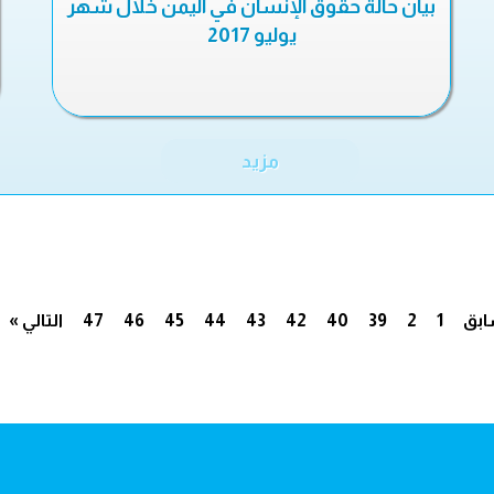
بيان حالة حقوق الإنسان في اليمن خلال شهر
يوليو 2017
مزيد
ابق
1
2
39
40
42
43
44
45
46
47
التالي »