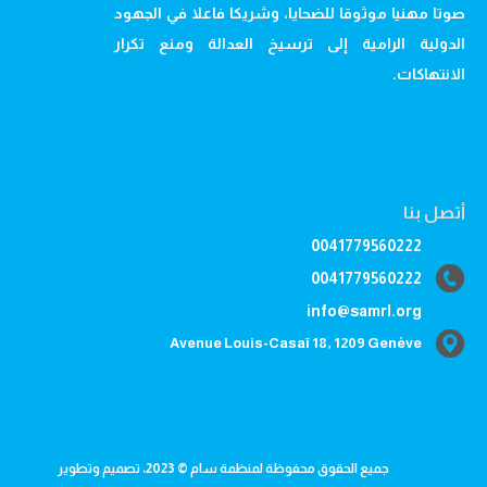
صوتا مهنيا موثوقا للضحايا، وشريكا فاعلا في الجهود
الدولية الرامية إلى ترسيخ العدالة ومنع تكرار
الانتهاكات.
أتصل بنا
0041779560222
0041779560222
info@samrl.org
Avenue Louis-Casaï 18, 1209 Genève
جميع الحقوق محفوظة لمنظمة سام © 2023، تصميم وتطوير