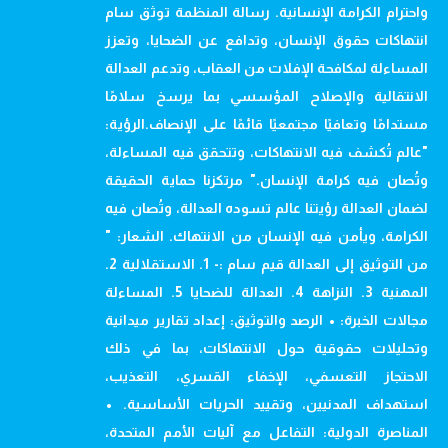
واحترام الكرامة الإنسانية. رسالة المنظمة توثق سام
انتهاكات حقوق الإنسان، وتدافع عن الضحايا، وتعزز
المساءلة لمكافحة الإفلات من العقاب، وتدعم العدالة
الانتقالية والإصلاح المؤسسي بما يرسخ سلامًا
مستدامًا وتعافيًا مجتمعيًا قائمًا على الإنصاف.الرؤية:
"عالم تُكشف فيه الانتهاكات، وتتحقق فيه المساءلة،
وتُصان فيه كرامة الإنسان." مرتكزنا حماية الحقيقة
لضمان العدالة رؤيتنا عالم تسوده العدالة، وتُصان فيه
الكرامة، ويأمن فيه الإنسان من الانتهاك. الشعار: "
من التوثيق إلى العدالة قيم سام :- 1. الاستقلالية 2.
المهنية 3. النزاهة 4. العدالة للضحايا 5. المساءلة
مجالات الخبرة: • الرصد والتوثيق: إعداد تقارير ميدانية
وتحليلات حقوقية حول الانتهاكات، بما في ذلك
الاحتجاز التعسفي، الإخفاء القسري، التعذيب،
استهداف المدنيين، وتقييد الحريات الأساسية. •
المناصرة الدولية: التفاعل مع آليات الأمم المتحدة،