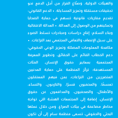
والهيئات الدولية، وصنّاع القرار من أجل الدفع نحو
تحقيقات مستقلة وتعزيز المساءلة. • الدعم القانوني:
تقديم مقاربات قانونية تسهم في حماية الضحايا
وتمكينهم من الوصول إلى العدالة. • العدالة الانتقالية
وبناء السلام: إنتاج دراسات ومبادرات تسلط الضوء
على سبل الإنصاف والتعافي المجتمعي بعد النزاعات. •
مكافحة المعلومات المضللة وتعزيز الوعي الحقوقي:
دعم الخطاب القائم على الحقائق، وتطوير المعرفة
المجتمعية بمعايير حقوق الإنسان. الفئات
المستهدفة: تركّز المنظمة على حماية المدنيين
المتضررين من النزاعات، بمن فيهم المعتقلون
تعسفًا، والمخفيون قسرًا، والنازحون، والنساء،
والأطفال، والصحفيون، والمدافعون عن حقوق
الإنسان، إضافة إلى المجتمعات الهشة التي تواجه
مخاطر مضاعفة في بيئات الصراع. ومن خلال عملها
البحثي والحقوقي، تسعى منظمة سام إلى أن تكون