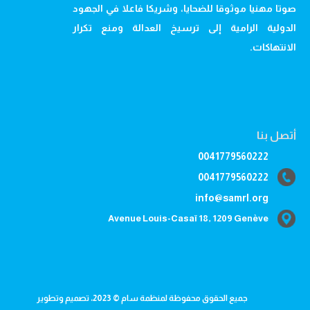
صوتا مهنيا موثوقا للضحايا، وشريكا فاعلا في الجهود
الدولية الرامية إلى ترسيخ العدالة ومنع تكرار
الانتهاكات.
أتصل بنا
0041779560222
0041779560222
info@samrl.org
Avenue Louis-Casaï 18, 1209 Genève
جميع الحقوق محفوظة لمنظمة سام © 2023، تصميم وتطوير