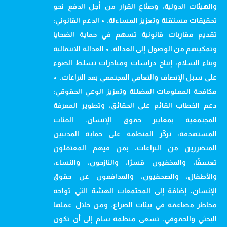
والهيئات الدولية، وصنّاع القرار من أجل الدفع نحو
تحقيقات مستقلة وتعزيز المساءلة. • الدعم القانوني:
تقديم مقاربات قانونية تسهم في حماية الضحايا
وتمكينهم من الوصول إلى العدالة. • العدالة الانتقالية
وبناء السلام: إنتاج دراسات ومبادرات تسلط الضوء
على سبل الإنصاف والتعافي المجتمعي بعد النزاعات. •
مكافحة المعلومات المضللة وتعزيز الوعي الحقوقي:
دعم الخطاب القائم على الحقائق، وتطوير المعرفة
المجتمعية بمعايير حقوق الإنسان. الفئات
المستهدفة: تركّز المنظمة على حماية المدنيين
المتضررين من النزاعات، بمن فيهم المعتقلون
تعسفًا، والمخفيون قسرًا، والنازحون، والنساء،
والأطفال، والصحفيون، والمدافعون عن حقوق
الإنسان، إضافة إلى المجتمعات الهشة التي تواجه
مخاطر مضاعفة في بيئات الصراع. ومن خلال عملها
البحثي والحقوقي، تسعى منظمة سام إلى أن تكون