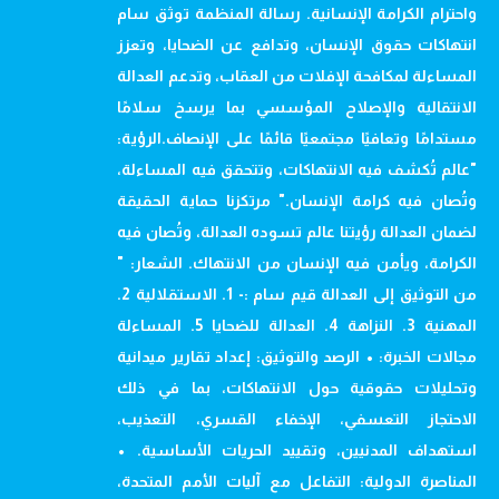
واحترام الكرامة الإنسانية. رسالة المنظمة توثق سام
انتهاكات حقوق الإنسان، وتدافع عن الضحايا، وتعزز
المساءلة لمكافحة الإفلات من العقاب، وتدعم العدالة
الانتقالية والإصلاح المؤسسي بما يرسخ سلامًا
مستدامًا وتعافيًا مجتمعيًا قائمًا على الإنصاف.الرؤية:
"عالم تُكشف فيه الانتهاكات، وتتحقق فيه المساءلة،
وتُصان فيه كرامة الإنسان." مرتكزنا حماية الحقيقة
لضمان العدالة رؤيتنا عالم تسوده العدالة، وتُصان فيه
الكرامة، ويأمن فيه الإنسان من الانتهاك. الشعار: "
من التوثيق إلى العدالة قيم سام :- 1. الاستقلالية 2.
المهنية 3. النزاهة 4. العدالة للضحايا 5. المساءلة
مجالات الخبرة: • الرصد والتوثيق: إعداد تقارير ميدانية
وتحليلات حقوقية حول الانتهاكات، بما في ذلك
الاحتجاز التعسفي، الإخفاء القسري، التعذيب،
استهداف المدنيين، وتقييد الحريات الأساسية. •
المناصرة الدولية: التفاعل مع آليات الأمم المتحدة،