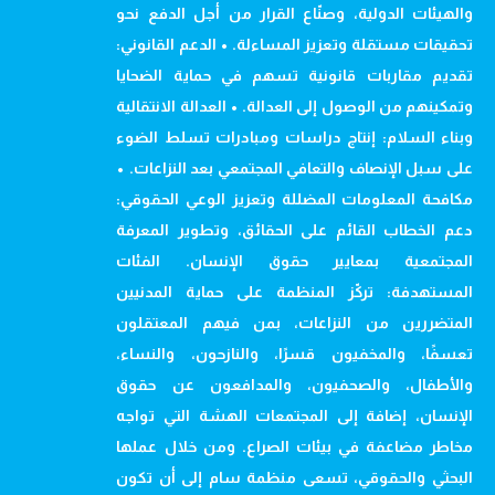
والهيئات الدولية، وصنّاع القرار من أجل الدفع نحو
تحقيقات مستقلة وتعزيز المساءلة. • الدعم القانوني:
تقديم مقاربات قانونية تسهم في حماية الضحايا
وتمكينهم من الوصول إلى العدالة. • العدالة الانتقالية
وبناء السلام: إنتاج دراسات ومبادرات تسلط الضوء
على سبل الإنصاف والتعافي المجتمعي بعد النزاعات. •
مكافحة المعلومات المضللة وتعزيز الوعي الحقوقي:
دعم الخطاب القائم على الحقائق، وتطوير المعرفة
المجتمعية بمعايير حقوق الإنسان. الفئات
المستهدفة: تركّز المنظمة على حماية المدنيين
المتضررين من النزاعات، بمن فيهم المعتقلون
تعسفًا، والمخفيون قسرًا، والنازحون، والنساء،
والأطفال، والصحفيون، والمدافعون عن حقوق
الإنسان، إضافة إلى المجتمعات الهشة التي تواجه
مخاطر مضاعفة في بيئات الصراع. ومن خلال عملها
البحثي والحقوقي، تسعى منظمة سام إلى أن تكون