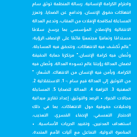
واحترام الكرامة الإنسانية. رسالة المنظمة توثق سام
انتهاكات حقوق الإنسان، وتدافع عن الضحايا، وتعزز
المساءلة لمكافحة الإفلات من العقاب، وتدعم العدالة
الانتقالية والإصلاح المؤسسي بما يرسخ سلامًا
مستدامًا وتعافيًا مجتمعيًا قائمًا على الإنصاف.الرؤية:
"عالم تُكشف فيه الانتهاكات، وتتحقق فيه المساءلة،
وتُصان فيه كرامة الإنسان." مرتكزنا حماية الحقيقة
لضمان العدالة رؤيتنا عالم تسوده العدالة، وتُصان فيه
الكرامة، ويأمن فيه الإنسان من الانتهاك. الشعار: "
من التوثيق إلى العدالة قيم سام :- 1. الاستقلالية 2.
المهنية 3. النزاهة 4. العدالة للضحايا 5. المساءلة
مجالات الخبرة: • الرصد والتوثيق: إعداد تقارير ميدانية
وتحليلات حقوقية حول الانتهاكات، بما في ذلك
الاحتجاز التعسفي، الإخفاء القسري، التعذيب،
استهداف المدنيين، وتقييد الحريات الأساسية. •
المناصرة الدولية: التفاعل مع آليات الأمم المتحدة،