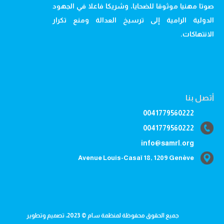
صوتا مهنيا موثوقا للضحايا، وشريكا فاعلا في الجهود
الدولية الرامية إلى ترسيخ العدالة ومنع تكرار
الانتهاكات.
أتصل بنا
0041779560222
0041779560222
info@samrl.org
Avenue Louis-Casaï 18, 1209 Genève
جميع الحقوق محفوظة لمنظمة سام © 2023، تصميم وتطوير