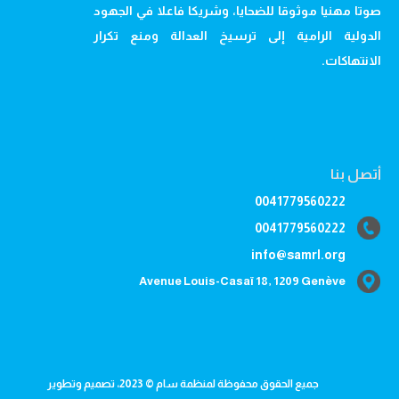
صوتا مهنيا موثوقا للضحايا، وشريكا فاعلا في الجهود
الدولية الرامية إلى ترسيخ العدالة ومنع تكرار
الانتهاكات.
أتصل بنا
0041779560222
0041779560222
info@samrl.org
Avenue Louis-Casaï 18, 1209 Genève
جميع الحقوق محفوظة لمنظمة سام © 2023، تصميم وتطوير