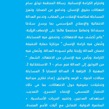
واحترام الكرامة الإنسانية. رسالة المنظمة توثق سام
انتهاكات حقوق الإنسان، وتدافع عن الضحايا، وتعزز
المساءلة لمكافحة الإفلات من العقاب، وتدعم العدالة
الانتقالية والإصلاح المؤسسي بما يرسخ سلامًا
مستدامًا وتعافيًا مجتمعيًا قائمًا على الإنصاف.الرؤية:
"عالم تُكشف فيه الانتهاكات، وتتحقق فيه المساءلة،
وتُصان فيه كرامة الإنسان." مرتكزنا حماية الحقيقة
لضمان العدالة رؤيتنا عالم تسوده العدالة، وتُصان فيه
الكرامة، ويأمن فيه الإنسان من الانتهاك. الشعار: "
من التوثيق إلى العدالة قيم سام :- 1. الاستقلالية 2.
المهنية 3. النزاهة 4. العدالة للضحايا 5. المساءلة
مجالات الخبرة: • الرصد والتوثيق: إعداد تقارير ميدانية
وتحليلات حقوقية حول الانتهاكات، بما في ذلك
الاحتجاز التعسفي، الإخفاء القسري، التعذيب،
استهداف المدنيين، وتقييد الحريات الأساسية. •
المناصرة الدولية: التفاعل مع آليات الأمم المتحدة،