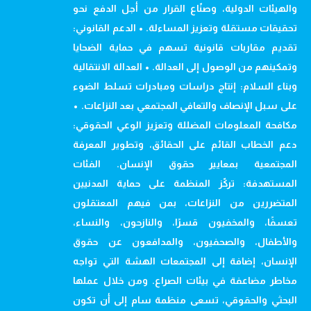
والهيئات الدولية، وصنّاع القرار من أجل الدفع نحو
تحقيقات مستقلة وتعزيز المساءلة. • الدعم القانوني:
تقديم مقاربات قانونية تسهم في حماية الضحايا
وتمكينهم من الوصول إلى العدالة. • العدالة الانتقالية
وبناء السلام: إنتاج دراسات ومبادرات تسلط الضوء
على سبل الإنصاف والتعافي المجتمعي بعد النزاعات. •
مكافحة المعلومات المضللة وتعزيز الوعي الحقوقي:
دعم الخطاب القائم على الحقائق، وتطوير المعرفة
المجتمعية بمعايير حقوق الإنسان. الفئات
المستهدفة: تركّز المنظمة على حماية المدنيين
المتضررين من النزاعات، بمن فيهم المعتقلون
تعسفًا، والمخفيون قسرًا، والنازحون، والنساء،
والأطفال، والصحفيون، والمدافعون عن حقوق
الإنسان، إضافة إلى المجتمعات الهشة التي تواجه
مخاطر مضاعفة في بيئات الصراع. ومن خلال عملها
البحثي والحقوقي، تسعى منظمة سام إلى أن تكون