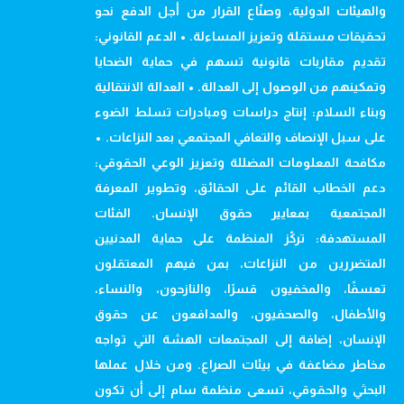
والهيئات الدولية، وصنّاع القرار من أجل الدفع نحو
تحقيقات مستقلة وتعزيز المساءلة. • الدعم القانوني:
تقديم مقاربات قانونية تسهم في حماية الضحايا
وتمكينهم من الوصول إلى العدالة. • العدالة الانتقالية
وبناء السلام: إنتاج دراسات ومبادرات تسلط الضوء
على سبل الإنصاف والتعافي المجتمعي بعد النزاعات. •
مكافحة المعلومات المضللة وتعزيز الوعي الحقوقي:
دعم الخطاب القائم على الحقائق، وتطوير المعرفة
المجتمعية بمعايير حقوق الإنسان. الفئات
المستهدفة: تركّز المنظمة على حماية المدنيين
المتضررين من النزاعات، بمن فيهم المعتقلون
تعسفًا، والمخفيون قسرًا، والنازحون، والنساء،
والأطفال، والصحفيون، والمدافعون عن حقوق
الإنسان، إضافة إلى المجتمعات الهشة التي تواجه
مخاطر مضاعفة في بيئات الصراع. ومن خلال عملها
البحثي والحقوقي، تسعى منظمة سام إلى أن تكون