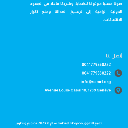
صوتا مهنيا موثوقا للضحايا، وشريكا فاعلا في الجهود
الدولية الرامية إلى ترسيخ العدالة ومنع تكرار
الانتهاكات.
أتصل بنا
0041779560222
0041779560222
info@samrl.org
Avenue Louis-Casaï 18, 1209 Genève
جميع الحقوق محفوظة لمنظمة سام © 2023، تصميم وتطوير