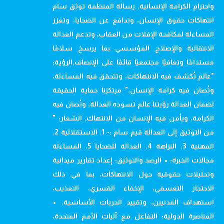
واحترام الكرامة الإنسانية. رسالة المنظمة توثق سام
انتهاكات حقوق الإنسان، وتدافع عن الضحايا، وتعزز
المساءلة لمكافحة الإفلات من العقاب، وتدعم العدالة
الانتقالية والإصلاح المؤسسي بما يرسخ سلامًا
مستدامًا وتعافيًا مجتمعيًا قائمًا على الإنصاف.الرؤية:
"عالم تُكشف فيه الانتهاكات، وتتحقق فيه المساءلة،
وتُصان فيه كرامة الإنسان." مرتكزنا حماية الحقيقة
لضمان العدالة رؤيتنا عالم تسوده العدالة، وتُصان فيه
الكرامة، ويأمن فيه الإنسان من الانتهاك. الشعار: "
من التوثيق إلى العدالة قيم سام :- 1. الاستقلالية 2.
المهنية 3. النزاهة 4. العدالة للضحايا 5. المساءلة
مجالات الخبرة: • الرصد والتوثيق: إعداد تقارير ميدانية
وتحليلات حقوقية حول الانتهاكات، بما في ذلك
الاحتجاز التعسفي، الإخفاء القسري، التعذيب،
استهداف المدنيين، وتقييد الحريات الأساسية. •
المناصرة الدولية: التفاعل مع آليات الأمم المتحدة،