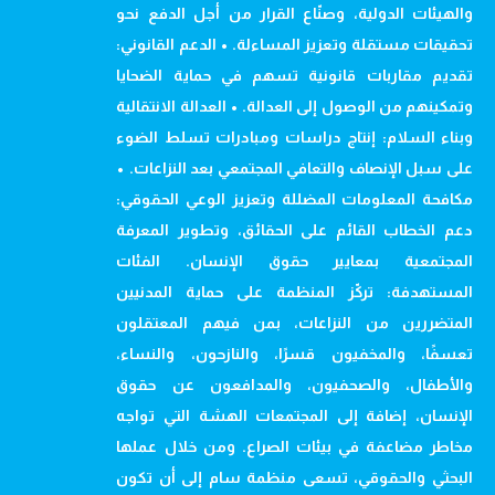
والهيئات الدولية، وصنّاع القرار من أجل الدفع نحو
تحقيقات مستقلة وتعزيز المساءلة. • الدعم القانوني:
تقديم مقاربات قانونية تسهم في حماية الضحايا
وتمكينهم من الوصول إلى العدالة. • العدالة الانتقالية
وبناء السلام: إنتاج دراسات ومبادرات تسلط الضوء
على سبل الإنصاف والتعافي المجتمعي بعد النزاعات. •
مكافحة المعلومات المضللة وتعزيز الوعي الحقوقي:
دعم الخطاب القائم على الحقائق، وتطوير المعرفة
المجتمعية بمعايير حقوق الإنسان. الفئات
المستهدفة: تركّز المنظمة على حماية المدنيين
المتضررين من النزاعات، بمن فيهم المعتقلون
تعسفًا، والمخفيون قسرًا، والنازحون، والنساء،
والأطفال، والصحفيون، والمدافعون عن حقوق
الإنسان، إضافة إلى المجتمعات الهشة التي تواجه
مخاطر مضاعفة في بيئات الصراع. ومن خلال عملها
البحثي والحقوقي، تسعى منظمة سام إلى أن تكون