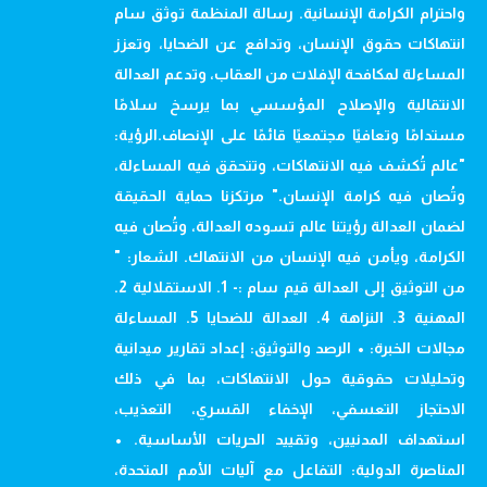
واحترام الكرامة الإنسانية. رسالة المنظمة توثق سام
انتهاكات حقوق الإنسان، وتدافع عن الضحايا، وتعزز
المساءلة لمكافحة الإفلات من العقاب، وتدعم العدالة
الانتقالية والإصلاح المؤسسي بما يرسخ سلامًا
مستدامًا وتعافيًا مجتمعيًا قائمًا على الإنصاف.الرؤية:
"عالم تُكشف فيه الانتهاكات، وتتحقق فيه المساءلة،
وتُصان فيه كرامة الإنسان." مرتكزنا حماية الحقيقة
لضمان العدالة رؤيتنا عالم تسوده العدالة، وتُصان فيه
الكرامة، ويأمن فيه الإنسان من الانتهاك. الشعار: "
من التوثيق إلى العدالة قيم سام :- 1. الاستقلالية 2.
المهنية 3. النزاهة 4. العدالة للضحايا 5. المساءلة
مجالات الخبرة: • الرصد والتوثيق: إعداد تقارير ميدانية
وتحليلات حقوقية حول الانتهاكات، بما في ذلك
الاحتجاز التعسفي، الإخفاء القسري، التعذيب،
استهداف المدنيين، وتقييد الحريات الأساسية. •
المناصرة الدولية: التفاعل مع آليات الأمم المتحدة،