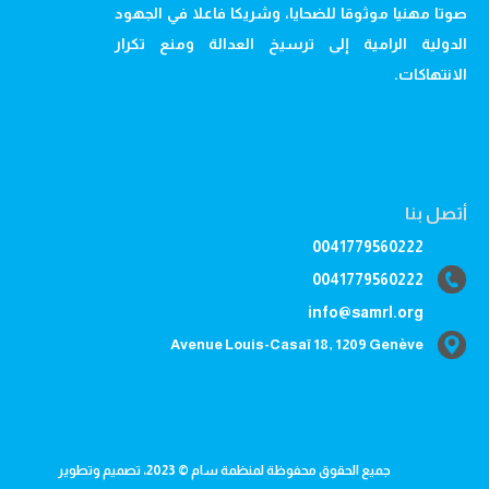
صوتا مهنيا موثوقا للضحايا، وشريكا فاعلا في الجهود
الدولية الرامية إلى ترسيخ العدالة ومنع تكرار
الانتهاكات.
أتصل بنا
0041779560222
0041779560222
info@samrl.org
Avenue Louis-Casaï 18, 1209 Genève
جميع الحقوق محفوظة لمنظمة سام © 2023، تصميم وتطوير