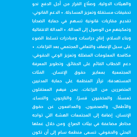
والهيئات الدولية، وصنّاع القرار من أجل الدفع نحو
تحقيقات مستقلة وتعزيز المساءلة. • الدعم القانوني:
تقديم مقاربات قانونية تسهم في حماية الضحايا
وتمكينهم من الوصول إلى العدالة. • العدالة الانتقالية
وبناء السلام: إنتاج دراسات ومبادرات تسلط الضوء
على سبل الإنصاف والتعافي المجتمعي بعد النزاعات. •
مكافحة المعلومات المضللة وتعزيز الوعي الحقوقي:
دعم الخطاب القائم على الحقائق، وتطوير المعرفة
المجتمعية بمعايير حقوق الإنسان. الفئات
المستهدفة: تركّز المنظمة على حماية المدنيين
المتضررين من النزاعات، بمن فيهم المعتقلون
تعسفًا، والمخفيون قسرًا، والنازحون، والنساء،
والأطفال، والصحفيون، والمدافعون عن حقوق
الإنسان، إضافة إلى المجتمعات الهشة التي تواجه
مخاطر مضاعفة في بيئات الصراع. ومن خلال عملها
البحثي والحقوقي، تسعى منظمة سام إلى أن تكون