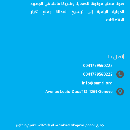
صوتا مهنيا موثوقا للضحايا، وشريكا فاعلا في الجهود
الدولية الرامية إلى ترسيخ العدالة ومنع تكرار
الانتهاكات.
أتصل بنا
0041779560222
0041779560222
info@samrl.org
Avenue Louis-Casaï 18, 1209 Genève
جميع الحقوق محفوظة لمنظمة سام © 2023، تصميم وتطوير