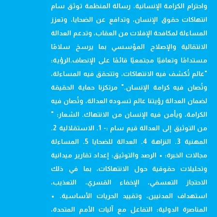
واحترام الكرامة الإنسانية. رسالة المنظمة توثق سام
انتهاكات حقوق الإنسان، وتدافع عن الضحايا، وتعزز
المساءلة لمكافحة الإفلات من العقاب، وتدعم العدالة
الانتقالية والإصلاح المؤسسي بما يرسخ سلامًا
مستدامًا وتعافيًا مجتمعيًا قائمًا على الإنصاف.الرؤية:
"عالم تُكشف فيه الانتهاكات، وتتحقق فيه المساءلة،
وتُصان فيه كرامة الإنسان." مرتكزنا حماية الحقيقة
لضمان العدالة رؤيتنا عالم تسوده العدالة، وتُصان فيه
الكرامة، ويأمن فيه الإنسان من الانتهاك. الشعار: "
من التوثيق إلى العدالة قيم سام :- 1. الاستقلالية 2.
المهنية 3. النزاهة 4. العدالة للضحايا 5. المساءلة
مجالات الخبرة: • الرصد والتوثيق: إعداد تقارير ميدانية
وتحليلات حقوقية حول الانتهاكات، بما في ذلك
الاحتجاز التعسفي، الإخفاء القسري، التعذيب،
استهداف المدنيين، وتقييد الحريات الأساسية. •
المناصرة الدولية: التفاعل مع آليات الأمم المتحدة،