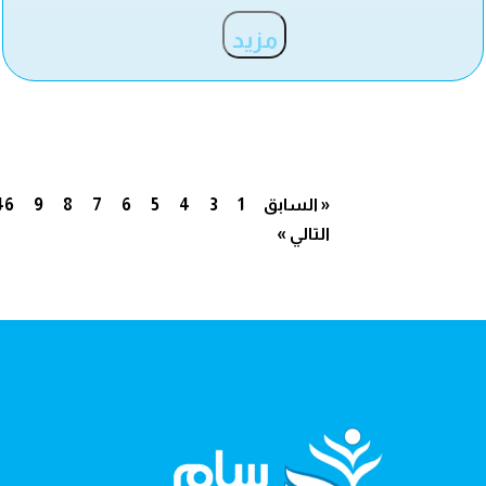
مزيد
« السابق
1
3
4
5
6
7
8
9
46
التالي »