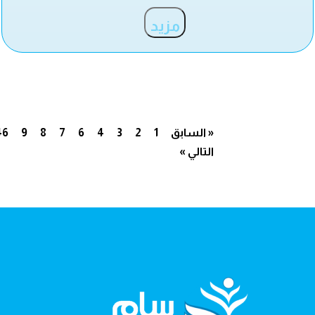
مزيد
« السابق
1
2
3
4
6
7
8
9
46
التالي »