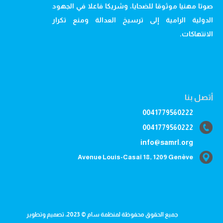
صوتا مهنيا موثوقا للضحايا، وشريكا فاعلا في الجهود
الدولية الرامية إلى ترسيخ العدالة ومنع تكرار
الانتهاكات.
أتصل بنا
0041779560222
0041779560222
info@samrl.org
Avenue Louis-Casaï 18, 1209 Genève
جميع الحقوق محفوظة لمنظمة سام © 2023، تصميم وتطوير