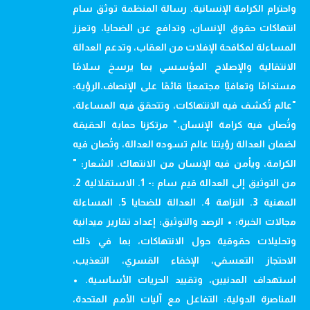
واحترام الكرامة الإنسانية. رسالة المنظمة توثق سام
انتهاكات حقوق الإنسان، وتدافع عن الضحايا، وتعزز
المساءلة لمكافحة الإفلات من العقاب، وتدعم العدالة
الانتقالية والإصلاح المؤسسي بما يرسخ سلامًا
مستدامًا وتعافيًا مجتمعيًا قائمًا على الإنصاف.الرؤية:
"عالم تُكشف فيه الانتهاكات، وتتحقق فيه المساءلة،
وتُصان فيه كرامة الإنسان." مرتكزنا حماية الحقيقة
لضمان العدالة رؤيتنا عالم تسوده العدالة، وتُصان فيه
الكرامة، ويأمن فيه الإنسان من الانتهاك. الشعار: "
من التوثيق إلى العدالة قيم سام :- 1. الاستقلالية 2.
المهنية 3. النزاهة 4. العدالة للضحايا 5. المساءلة
مجالات الخبرة: • الرصد والتوثيق: إعداد تقارير ميدانية
وتحليلات حقوقية حول الانتهاكات، بما في ذلك
الاحتجاز التعسفي، الإخفاء القسري، التعذيب،
استهداف المدنيين، وتقييد الحريات الأساسية. •
المناصرة الدولية: التفاعل مع آليات الأمم المتحدة،