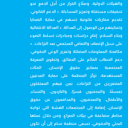
والهيئات الدولية، وصنّاع القرار من أجل الدفع نحو
تحقيقات مستقلة وتعزيز المساءلة. • الدعم القانوني:
تقديم مقاربات قانونية تسهم في حماية الضحايا
وتمكينهم من الوصول إلى العدالة. • العدالة الانتقالية
وبناء السلام: إنتاج دراسات ومبادرات تسلط الضوء
على سبل الإنصاف والتعافي المجتمعي بعد النزاعات. •
مكافحة المعلومات المضللة وتعزيز الوعي الحقوقي:
دعم الخطاب القائم على الحقائق، وتطوير المعرفة
المجتمعية بمعايير حقوق الإنسان. الفئات
المستهدفة: تركّز المنظمة على حماية المدنيين
المتضررين من النزاعات، بمن فيهم المعتقلون
تعسفًا، والمخفيون قسرًا، والنازحون، والنساء،
والأطفال، والصحفيون، والمدافعون عن حقوق
الإنسان، إضافة إلى المجتمعات الهشة التي تواجه
مخاطر مضاعفة في بيئات الصراع. ومن خلال عملها
البحثي والحقوقي، تسعى منظمة سام إلى أن تكون