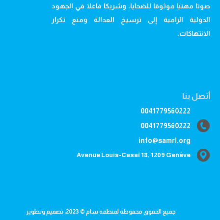
صوتا مهنيا موثوقا للضحايا، وشريكا فاعلا في الجهود
الدولية الرامية إلى ترسيخ العدالة ومنع تكرار
الانتهاكات.
أتصل بنا
0041779560222
0041779560222
info@samrl.org
Avenue Louis-Casaï 18, 1209 Genève
جميع الحقوق محفوظة لمنظمة سام © 2023، تصميم وتطوير