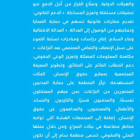
والهيئات الدولية، وصنّاع القرار من أجل الدفع نحو
تحقيقات مستقلة وتعزيز المساءلة. • الدعم القانوني:
تقديم مقاربات قانونية تسهم في حماية الضحايا
وتمكينهم من الوصول إلى العدالة. • العدالة الانتقالية
وبناء السلام: إنتاج دراسات ومبادرات تسلط الضوء
على سبل الإنصاف والتعافي المجتمعي بعد النزاعات. •
مكافحة المعلومات المضللة وتعزيز الوعي الحقوقي:
دعم الخطاب القائم على الحقائق، وتطوير المعرفة
المجتمعية بمعايير حقوق الإنسان. الفئات
المستهدفة: تركّز المنظمة على حماية المدنيين
المتضررين من النزاعات، بمن فيهم المعتقلون
تعسفًا، والمخفيون قسرًا، والنازحون، والنساء،
والأطفال، والصحفيون، والمدافعون عن حقوق
الإنسان، إضافة إلى المجتمعات الهشة التي تواجه
مخاطر مضاعفة في بيئات الصراع. ومن خلال عملها
البحثي والحقوقي، تسعى منظمة سام إلى أن تكون