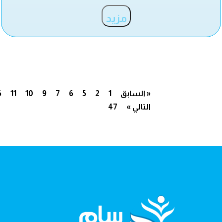
مزيد
« السابق
1
2
5
6
7
9
10
11
6
التالي »
47