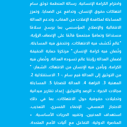
واحترام الكرامة الإنسانية. رسالة المنظمة توثق سام
انتهاكات حقوق الإنسان، وتدافع عن الضحايا، وتعزز
المساءلة لمكافحة الإفلات من العقاب، وتدعم العدالة
الانتقالية والإصلاح المؤسسي بما يرسخ سلامًا
مستدامًا وتعافيًا مجتمعيًا قائمًا على الإنصاف.الرؤية:
"عالم تُكشف فيه الانتهاكات، وتتحقق فيه المساءلة،
وتُصان فيه كرامة الإنسان." مرتكزنا حماية الحقيقة
لضمان العدالة رؤيتنا عالم تسوده العدالة، وتُصان فيه
الكرامة، ويأمن فيه الإنسان من الانتهاك. الشعار: "
من التوثيق إلى العدالة قيم سام :- 1. الاستقلالية 2.
المهنية 3. النزاهة 4. العدالة للضحايا 5. المساءلة
مجالات الخبرة: • الرصد والتوثيق: إعداد تقارير ميدانية
وتحليلات حقوقية حول الانتهاكات، بما في ذلك
الاحتجاز التعسفي، الإخفاء القسري، التعذيب،
استهداف المدنيين، وتقييد الحريات الأساسية. •
المناصرة الدولية: التفاعل مع آليات الأمم المتحدة،