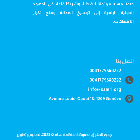
صوتا مهنيا موثوقا للضحايا، وشريكا فاعلا في الجهود
الدولية الرامية إلى ترسيخ العدالة ومنع تكرار
الانتهاكات.
أتصل بنا
0041779560222
0041779560222
info@samrl.org
Avenue Louis-Casaï 18, 1209 Genève
جميع الحقوق محفوظة لمنظمة سام © 2023، تصميم وتطوير