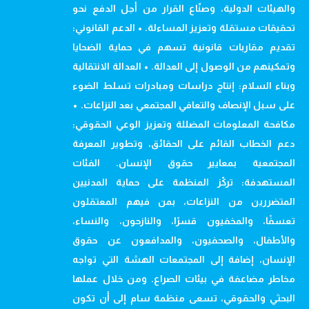
والهيئات الدولية، وصنّاع القرار من أجل الدفع نحو
تحقيقات مستقلة وتعزيز المساءلة. • الدعم القانوني:
تقديم مقاربات قانونية تسهم في حماية الضحايا
وتمكينهم من الوصول إلى العدالة. • العدالة الانتقالية
وبناء السلام: إنتاج دراسات ومبادرات تسلط الضوء
على سبل الإنصاف والتعافي المجتمعي بعد النزاعات. •
مكافحة المعلومات المضللة وتعزيز الوعي الحقوقي:
دعم الخطاب القائم على الحقائق، وتطوير المعرفة
المجتمعية بمعايير حقوق الإنسان. الفئات
المستهدفة: تركّز المنظمة على حماية المدنيين
المتضررين من النزاعات، بمن فيهم المعتقلون
تعسفًا، والمخفيون قسرًا، والنازحون، والنساء،
والأطفال، والصحفيون، والمدافعون عن حقوق
الإنسان، إضافة إلى المجتمعات الهشة التي تواجه
مخاطر مضاعفة في بيئات الصراع. ومن خلال عملها
البحثي والحقوقي، تسعى منظمة سام إلى أن تكون