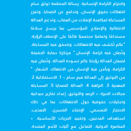
واحترام الكرامة الإنسانية. رسالة المنظمة توثق سام
انتهاكات حقوق الإنسان، وتدافع عن الضحايا، وتعزز
المساءلة لمكافحة الإفلات من العقاب، وتدعم العدالة
الانتقالية والإصلاح المؤسسي بما يرسخ سلامًا
مستدامًا وتعافيًا مجتمعيًا قائمًا على الإنصاف.الرؤية:
"عالم تُكشف فيه الانتهاكات، وتتحقق فيه المساءلة،
وتُصان فيه كرامة الإنسان." مرتكزنا حماية الحقيقة
لضمان العدالة رؤيتنا عالم تسوده العدالة، وتُصان فيه
الكرامة، ويأمن فيه الإنسان من الانتهاك. الشعار: "
من التوثيق إلى العدالة قيم سام :- 1. الاستقلالية 2.
المهنية 3. النزاهة 4. العدالة للضحايا 5. المساءلة
مجالات الخبرة: • الرصد والتوثيق: إعداد تقارير ميدانية
وتحليلات حقوقية حول الانتهاكات، بما في ذلك
الاحتجاز التعسفي، الإخفاء القسري، التعذيب،
استهداف المدنيين، وتقييد الحريات الأساسية. •
المناصرة الدولية: التفاعل مع آليات الأمم المتحدة،