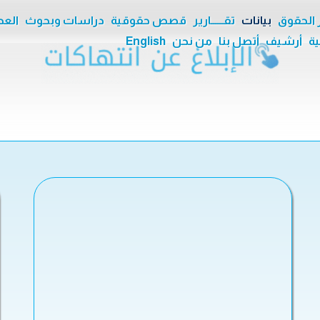
ر الحقوق
بيانات
تقــــــارير
قصص حقوقية
دراسات وبحوث
العدا
ية
أرشيف
أتصل بنا
من نحن
English