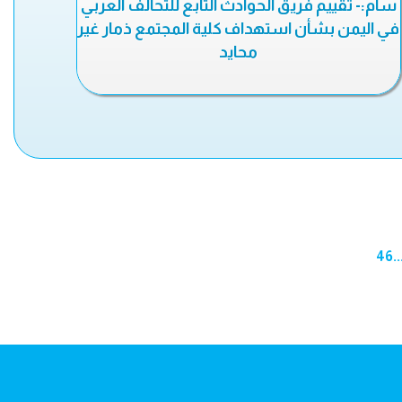
سام:- تقييم فريق الحوادث التابع للتحالف العربي
في اليمن بشأن استهداف كلية المجتمع ذمار غير
محايد
46
..