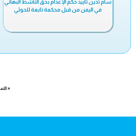
سام تدين تأييد حكم الإعدام بحق الناشط البهائي
في اليمن من قبل محكمة تابعة للحوثي
« الس