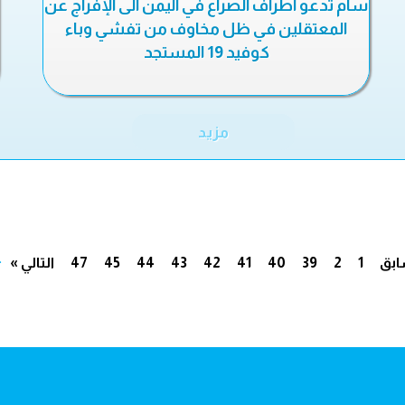
سام تدعو أطراف الصراع في اليمن الى الإفراج عن
المعتقلين في ظل مخاوف من تفشي وباء
كوفيد 19 المستجد
مزيد
.
ابق
1
2
39
40
41
42
43
44
45
47
التالي »