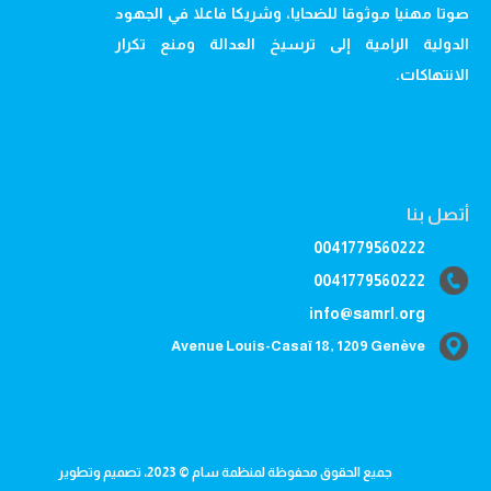
صوتا مهنيا موثوقا للضحايا، وشريكا فاعلا في الجهود
الدولية الرامية إلى ترسيخ العدالة ومنع تكرار
الانتهاكات.
أتصل بنا
0041779560222
0041779560222
info@samrl.org
Avenue Louis-Casaï 18, 1209 Genève
جميع الحقوق محفوظة لمنظمة سام © 2023، تصميم وتطوير