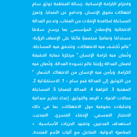
واحترام الكرامة الإنسانية. رسالة المنظمة توثق سام
انتهاكات حقوق الإنسان، وتدافع عن الضحايا، وتعزز
المساءلة لمكافحة الإفلات من العقاب، وتدعم العدالة
الانتقالية والإصلاح المؤسسي بما يرسخ سلامًا
مستدامًا وتعافيًا مجتمعيًا قائمًا على الإنصاف.الرؤية:
"عالم تُكشف فيه الانتهاكات، وتتحقق فيه المساءلة،
وتُصان فيه كرامة الإنسان." مرتكزنا حماية الحقيقة
لضمان العدالة رؤيتنا عالم تسوده العدالة، وتُصان فيه
الكرامة، ويأمن فيه الإنسان من الانتهاك. الشعار: "
من التوثيق إلى العدالة قيم سام :- 1. الاستقلالية 2.
المهنية 3. النزاهة 4. العدالة للضحايا 5. المساءلة
مجالات الخبرة: • الرصد والتوثيق: إعداد تقارير ميدانية
وتحليلات حقوقية حول الانتهاكات، بما في ذلك
الاحتجاز التعسفي، الإخفاء القسري، التعذيب،
استهداف المدنيين، وتقييد الحريات الأساسية. •
المناصرة الدولية: التفاعل مع آليات الأمم المتحدة،