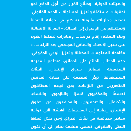
والهيئات الدولية، وصنّاع القرار من أجل الدفع نحو
تحقيقات مستقلة وتعزيز المساءلة. • الدعم القانوني:
تقديم مقاربات قانونية تسهم في حماية الضحايا
وتمكينهم من الوصول إلى العدالة. • العدالة الانتقالية
وبناء السلام: إنتاج دراسات ومبادرات تسلط الضوء
على سبل الإنصاف والتعافي المجتمعي بعد النزاعات. •
مكافحة المعلومات المضللة وتعزيز الوعي الحقوقي:
دعم الخطاب القائم على الحقائق، وتطوير المعرفة
المجتمعية بمعايير حقوق الإنسان. الفئات
المستهدفة: تركّز المنظمة على حماية المدنيين
المتضررين من النزاعات، بمن فيهم المعتقلون
تعسفًا، والمخفيون قسرًا، والنازحون، والنساء،
والأطفال، والصحفيون، والمدافعون عن حقوق
الإنسان، إضافة إلى المجتمعات الهشة التي تواجه
مخاطر مضاعفة في بيئات الصراع. ومن خلال عملها
البحثي والحقوقي، تسعى منظمة سام إلى أن تكون