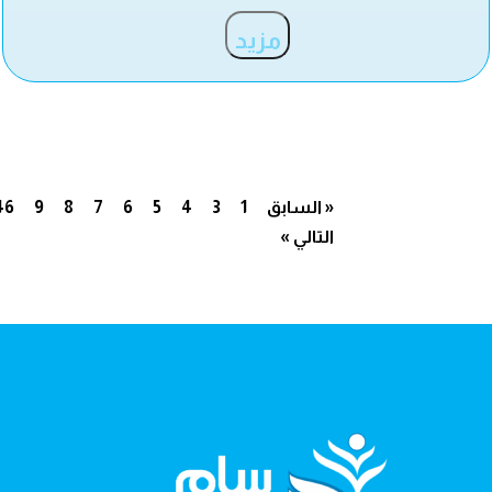
مزيد
« السابق
1
3
4
5
6
7
8
9
46
التالي »