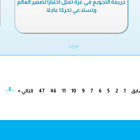
جريمة التجويع في غزة تمثل اختبارا لضمير العالم
وتستدعي تحركا عاجلا
مزيد
...
8
...
ابق
1
2
5
6
7
9
10
11
46
47
التالي »