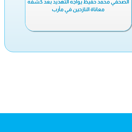
الصحفي محمد حفيظ يواجه التهديد بعد كشفه
معاناة النازحين في مأرب