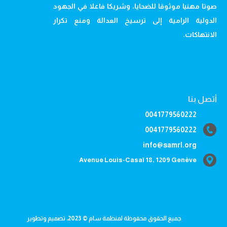
صوتا مهنيا موثوقا للضحايا، وشريكا فاعلا في الجهود
الدولية الرامية إلى ترسيخ العدالة ومنع تكرار
الانتهاكات.
أتصل بنا
0041779560222
0041779560222
info@samrl.org
Avenue Louis-Casaï 18, 1209 Genève
جميع الحقوق محفوظة لمنظمة سام © 2023، تصميم وتطوير