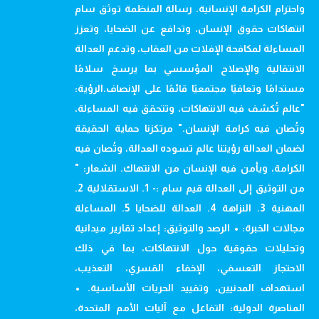
واحترام الكرامة الإنسانية. رسالة المنظمة توثق سام
انتهاكات حقوق الإنسان، وتدافع عن الضحايا، وتعزز
المساءلة لمكافحة الإفلات من العقاب، وتدعم العدالة
الانتقالية والإصلاح المؤسسي بما يرسخ سلامًا
مستدامًا وتعافيًا مجتمعيًا قائمًا على الإنصاف.الرؤية:
"عالم تُكشف فيه الانتهاكات، وتتحقق فيه المساءلة،
وتُصان فيه كرامة الإنسان." مرتكزنا حماية الحقيقة
لضمان العدالة رؤيتنا عالم تسوده العدالة، وتُصان فيه
الكرامة، ويأمن فيه الإنسان من الانتهاك. الشعار: "
من التوثيق إلى العدالة قيم سام :- 1. الاستقلالية 2.
المهنية 3. النزاهة 4. العدالة للضحايا 5. المساءلة
مجالات الخبرة: • الرصد والتوثيق: إعداد تقارير ميدانية
وتحليلات حقوقية حول الانتهاكات، بما في ذلك
الاحتجاز التعسفي، الإخفاء القسري، التعذيب،
استهداف المدنيين، وتقييد الحريات الأساسية. •
المناصرة الدولية: التفاعل مع آليات الأمم المتحدة،