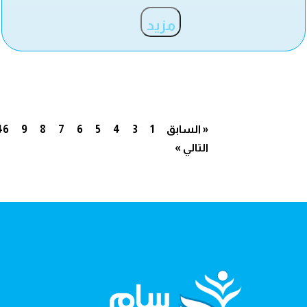
مزيد
« السابق
1
3
4
5
6
7
8
9
46
التالي »