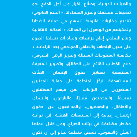
والهيئات الدولية، وصنّاع القرار من أجل الدفع نحو
تحقيقات مستقلة وتعزيز المساءلة. • الدعم القانوني:
تقديم مقاربات قانونية تسهم في حماية الضحايا
وتمكينهم من الوصول إلى العدالة. • العدالة الانتقالية
وبناء السلام: إنتاج دراسات ومبادرات تسلط الضوء
على سبل الإنصاف والتعافي المجتمعي بعد النزاعات. •
مكافحة المعلومات المضللة وتعزيز الوعي الحقوقي:
دعم الخطاب القائم على الحقائق، وتطوير المعرفة
المجتمعية بمعايير حقوق الإنسان. الفئات
المستهدفة: تركّز المنظمة على حماية المدنيين
المتضررين من النزاعات، بمن فيهم المعتقلون
تعسفًا، والمخفيون قسرًا، والنازحون، والنساء،
والأطفال، والصحفيون، والمدافعون عن حقوق
الإنسان، إضافة إلى المجتمعات الهشة التي تواجه
مخاطر مضاعفة في بيئات الصراع. ومن خلال عملها
البحثي والحقوقي، تسعى منظمة سام إلى أن تكون