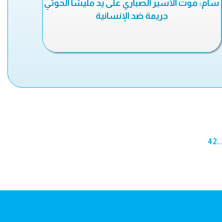
سام: موت الأسير الصباري على يد مليشا الحوثي
جريمة ضد الإنسانية
42
..