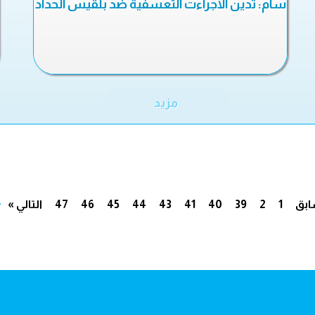
سام: تدين الاجراءت التعسفية ضد بلقيس الحداد
مزيد
.
ابق
1
2
39
40
41
43
44
45
46
47
التالي »