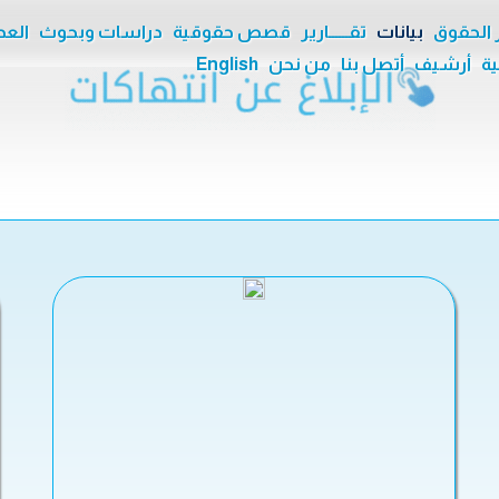
ر الحقوق
بيانات
تقــــــارير
قصص حقوقية
دراسات وبحوث
العدا
ية
أرشيف
أتصل بنا
من نحن
English