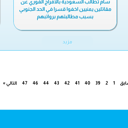
سام تطالب السعودية بالافراج الفوري عن
مقاتلين يمنيين اخفوا قسرا في الحد الجنوبي
بسبب مطالبتهم برواتبهم
مزيد
.
ابق
1
2
39
40
41
42
43
44
46
47
التالي »