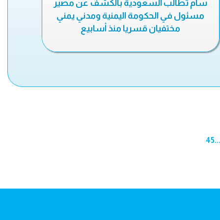
سام تطالب السعودية بالكشف عن مصير
مسئول في الحكومة اليمنية ومدني يمني
مختفيان قسريا منذ أسابيع
45
..