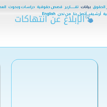
ر الحقوق
بيانات
تقــــــارير
قصص حقوقية
دراسات وبحوث
العدا
ية
أرشيف
أتصل بنا
من نحن
English