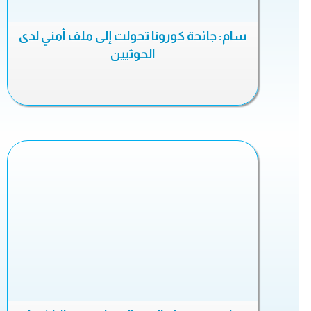
سام: جائحة كورونا تحولت إلى ملف أمني لدى
الحوثيين