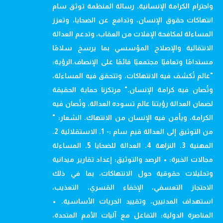
واحترام الكرامة الإنسانية. رسالة المنظمة توثق سام
انتهاكات حقوق الإنسان، وتدافع عن الضحايا، وتعزز
المساءلة لمكافحة الإفلات من العقاب، وتدعم العدالة
الانتقالية والإصلاح المؤسسي بما يرسخ سلامًا
مستدامًا وتعافيًا مجتمعيًا قائمًا على الإنصاف.الرؤية:
"عالم تُكشف فيه الانتهاكات، وتتحقق فيه المساءلة،
وتُصان فيه كرامة الإنسان." مرتكزنا حماية الحقيقة
لضمان العدالة رؤيتنا عالم تسوده العدالة، وتُصان فيه
الكرامة، ويأمن فيه الإنسان من الانتهاك. الشعار: "
من التوثيق إلى العدالة قيم سام :- 1. الاستقلالية 2.
المهنية 3. النزاهة 4. العدالة للضحايا 5. المساءلة
مجالات الخبرة: • الرصد والتوثيق: إعداد تقارير ميدانية
وتحليلات حقوقية حول الانتهاكات، بما في ذلك
الاحتجاز التعسفي، الإخفاء القسري، التعذيب،
استهداف المدنيين، وتقييد الحريات الأساسية. •
المناصرة الدولية: التفاعل مع آليات الأمم المتحدة،