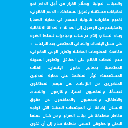
والهيئات الدولية، وصنّاع القرار من أجل الدفع نحو
تحقيقات مستقلة وتعزيز المساءلة. • الدعم القانوني:
تقديم مقاربات قانونية تسهم في حماية الضحايا
وتمكينهم من الوصول إلى العدالة. • العدالة الانتقالية
وبناء السلام: إنتاج دراسات ومبادرات تسلط الضوء
على سبل الإنصاف والتعافي المجتمعي بعد النزاعات. •
مكافحة المعلومات المضللة وتعزيز الوعي الحقوقي:
دعم الخطاب القائم على الحقائق، وتطوير المعرفة
المجتمعية بمعايير حقوق الإنسان. الفئات
المستهدفة: تركّز المنظمة على حماية المدنيين
المتضررين من النزاعات، بمن فيهم المعتقلون
تعسفًا، والمخفيون قسرًا، والنازحون، والنساء،
والأطفال، والصحفيون، والمدافعون عن حقوق
الإنسان، إضافة إلى المجتمعات الهشة التي تواجه
مخاطر مضاعفة في بيئات الصراع. ومن خلال عملها
البحثي والحقوقي، تسعى منظمة سام إلى أن تكون