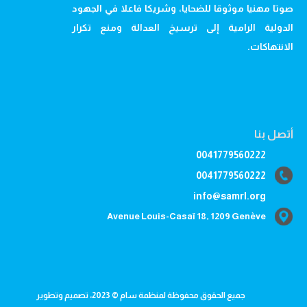
صوتا مهنيا موثوقا للضحايا، وشريكا فاعلا في الجهود
الدولية الرامية إلى ترسيخ العدالة ومنع تكرار
الانتهاكات.
أتصل بنا
0041779560222
0041779560222
info@samrl.org
Avenue Louis-Casaï 18, 1209 Genève
جميع الحقوق محفوظة لمنظمة سام © 2023، تصميم وتطوير