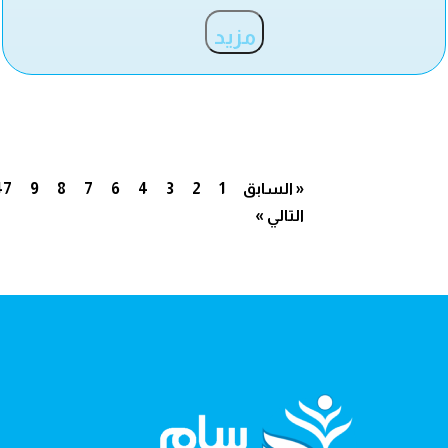
مزيد
« السابق
1
2
3
4
6
7
8
9
47
التالي »