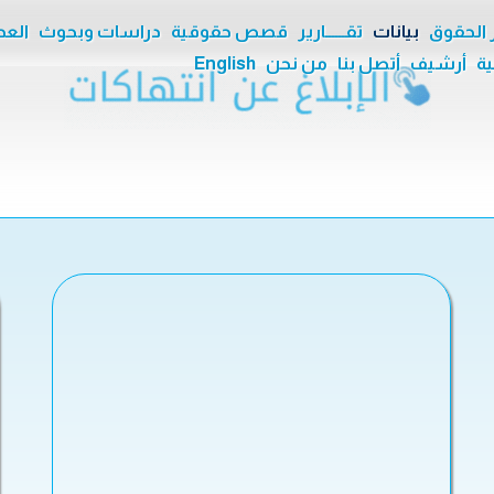
ر الحقوق
بيانات
تقــــــارير
قصص حقوقية
دراسات وبحوث
العدا
ية
أرشيف
أتصل بنا
من نحن
English