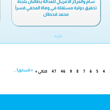
سام والمركز الأمريكي للعدالة يطالبان بلجنة
تحقيق دولية مستقلة في وفاة المخفي قسراً
محمد قحطان
مزيد
« السابق
1
...
4
5
6
7
8
9
46
47
التالي »