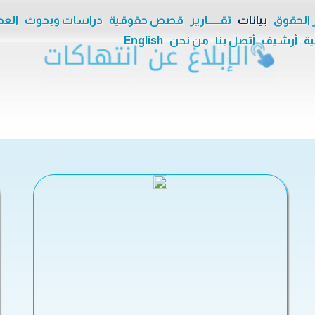
ر الحقوق
بيانات
تقــــــارير
قصص حقوقية
دراسات وبحوث
العدا
ية
أرشيف
أتصل بنا
من نحن
English