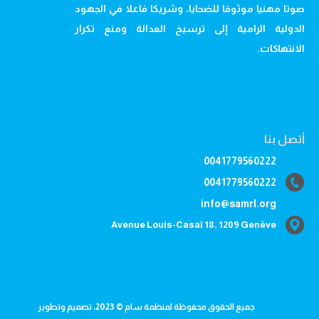
صوتا مهنيا موثوقا للضحايا، وشريكا فاعلا في الجهود
الدولية الرامية إلى ترسيخ العدالة ومنع تكرار
الانتهاكات.
أتصل بنا
0041779560222
0041779560222
info@samrl.org
Avenue Louis-Casaï 18, 1209 Genève
جميع الحقوق محفوظة لمنظمة سام © 2023، تصميم وتطوير