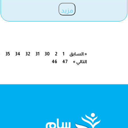
مزيد
« السابق
1
2
30
31
32
34
35
6
التالي »
47
46