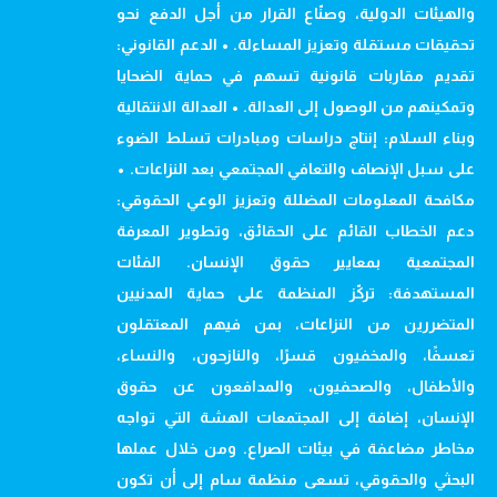
والهيئات الدولية، وصنّاع القرار من أجل الدفع نحو
تحقيقات مستقلة وتعزيز المساءلة. • الدعم القانوني:
تقديم مقاربات قانونية تسهم في حماية الضحايا
وتمكينهم من الوصول إلى العدالة. • العدالة الانتقالية
وبناء السلام: إنتاج دراسات ومبادرات تسلط الضوء
على سبل الإنصاف والتعافي المجتمعي بعد النزاعات. •
مكافحة المعلومات المضللة وتعزيز الوعي الحقوقي:
دعم الخطاب القائم على الحقائق، وتطوير المعرفة
المجتمعية بمعايير حقوق الإنسان. الفئات
المستهدفة: تركّز المنظمة على حماية المدنيين
المتضررين من النزاعات، بمن فيهم المعتقلون
تعسفًا، والمخفيون قسرًا، والنازحون، والنساء،
والأطفال، والصحفيون، والمدافعون عن حقوق
الإنسان، إضافة إلى المجتمعات الهشة التي تواجه
مخاطر مضاعفة في بيئات الصراع. ومن خلال عملها
البحثي والحقوقي، تسعى منظمة سام إلى أن تكون