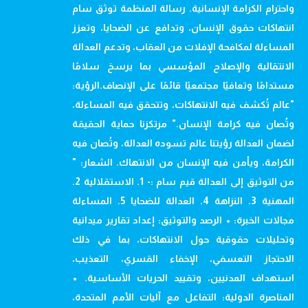
واحترام الكرامة الإنسانية. رسالة المنظمة توثق سام
انتهاكات حقوق الإنسان، وتدافع عن الضحايا، وتعزز
المساءلة لمكافحة الإفلات من العقاب، وتدعم العدالة
الانتقالية والإصلاح المؤسسي بما يرسخ سلامًا
مستدامًا وتعافيًا مجتمعيًا قائمًا على الإنصاف.الرؤية:
"عالم تُكشف فيه الانتهاكات، وتتحقق فيه المساءلة،
وتُصان فيه كرامة الإنسان." مرتكزنا حماية الحقيقة
لضمان العدالة رؤيتنا عالم تسوده العدالة، وتُصان فيه
الكرامة، ويأمن فيه الإنسان من الانتهاك. الشعار: "
من التوثيق إلى العدالة قيم سام :- 1. الاستقلالية 2.
المهنية 3. النزاهة 4. العدالة للضحايا 5. المساءلة
مجالات الخبرة: • الرصد والتوثيق: إعداد تقارير ميدانية
وتحليلات حقوقية حول الانتهاكات، بما في ذلك
الاحتجاز التعسفي، الإخفاء القسري، التعذيب،
استهداف المدنيين، وتقييد الحريات الأساسية. •
المناصرة الدولية: التفاعل مع آليات الأمم المتحدة،