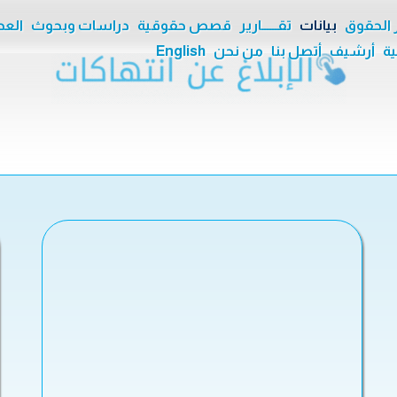
ر الحقوق
بيانات
تقــــــارير
قصص حقوقية
دراسات وبحوث
العدا
ية
أرشيف
أتصل بنا
من نحن
English