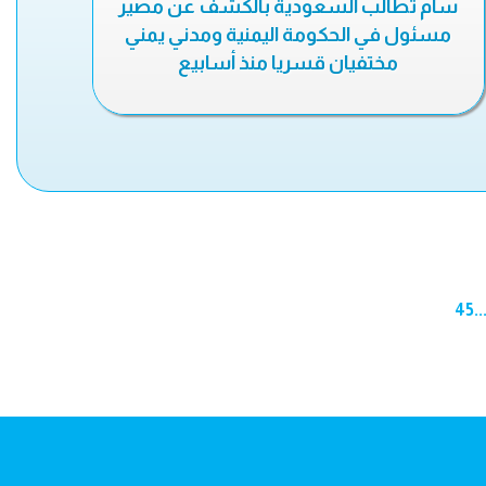
سام تطالب السعودية بالكشف عن مصير
مسئول في الحكومة اليمنية ومدني يمني
مختفيان قسريا منذ أسابيع
45
..