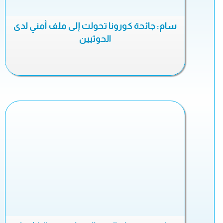
سام: جائحة كورونا تحولت إلى ملف أمني لدى
الحوثيين