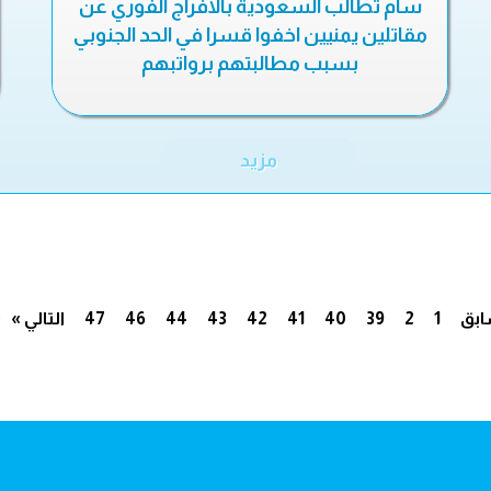
سام تطالب السعودية بالافراج الفوري عن
مقاتلين يمنيين اخفوا قسرا في الحد الجنوبي
بسبب مطالبتهم برواتبهم
مزيد
.
ابق
1
2
39
40
41
42
43
44
46
47
التالي »