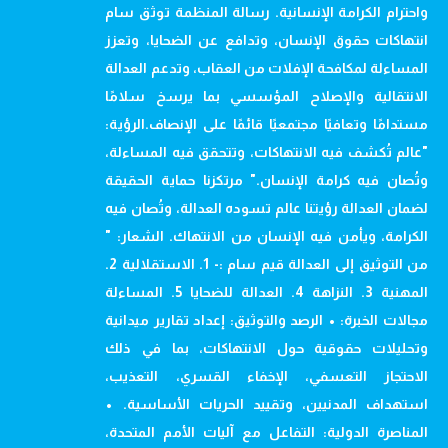
واحترام الكرامة الإنسانية. رسالة المنظمة توثق سام
انتهاكات حقوق الإنسان، وتدافع عن الضحايا، وتعزز
المساءلة لمكافحة الإفلات من العقاب، وتدعم العدالة
الانتقالية والإصلاح المؤسسي بما يرسخ سلامًا
مستدامًا وتعافيًا مجتمعيًا قائمًا على الإنصاف.الرؤية:
"عالم تُكشف فيه الانتهاكات، وتتحقق فيه المساءلة،
وتُصان فيه كرامة الإنسان." مرتكزنا حماية الحقيقة
لضمان العدالة رؤيتنا عالم تسوده العدالة، وتُصان فيه
الكرامة، ويأمن فيه الإنسان من الانتهاك. الشعار: "
من التوثيق إلى العدالة قيم سام :- 1. الاستقلالية 2.
المهنية 3. النزاهة 4. العدالة للضحايا 5. المساءلة
مجالات الخبرة: • الرصد والتوثيق: إعداد تقارير ميدانية
وتحليلات حقوقية حول الانتهاكات، بما في ذلك
الاحتجاز التعسفي، الإخفاء القسري، التعذيب،
استهداف المدنيين، وتقييد الحريات الأساسية. •
المناصرة الدولية: التفاعل مع آليات الأمم المتحدة،