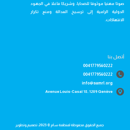
صوتا مهنيا موثوقا للضحايا، وشريكا فاعلا في الجهود
الدولية الرامية إلى ترسيخ العدالة ومنع تكرار
الانتهاكات.
أتصل بنا
0041779560222
0041779560222
info@samrl.org
Avenue Louis-Casaï 18, 1209 Genève
جميع الحقوق محفوظة لمنظمة سام © 2023، تصميم وتطوير