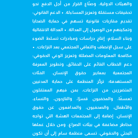
والهيئات الدولية، وصنّاع القرار من أجل الدفع نحو
تحقيقات مستقلة وتعزيز المساءلة. • الدعم القانوني:
تقديم مقاربات قانونية تسهم في حماية الضحايا
وتمكينهم من الوصول إلى العدالة. • العدالة الانتقالية
وبناء السلام: إنتاج دراسات ومبادرات تسلط الضوء
على سبل الإنصاف والتعافي المجتمعي بعد النزاعات. •
مكافحة المعلومات المضللة وتعزيز الوعي الحقوقي:
دعم الخطاب القائم على الحقائق، وتطوير المعرفة
المجتمعية بمعايير حقوق الإنسان. الفئات
المستهدفة: تركّز المنظمة على حماية المدنيين
المتضررين من النزاعات، بمن فيهم المعتقلون
تعسفًا، والمخفيون قسرًا، والنازحون، والنساء،
والأطفال، والصحفيون، والمدافعون عن حقوق
الإنسان، إضافة إلى المجتمعات الهشة التي تواجه
مخاطر مضاعفة في بيئات الصراع. ومن خلال عملها
البحثي والحقوقي، تسعى منظمة سام إلى أن تكون