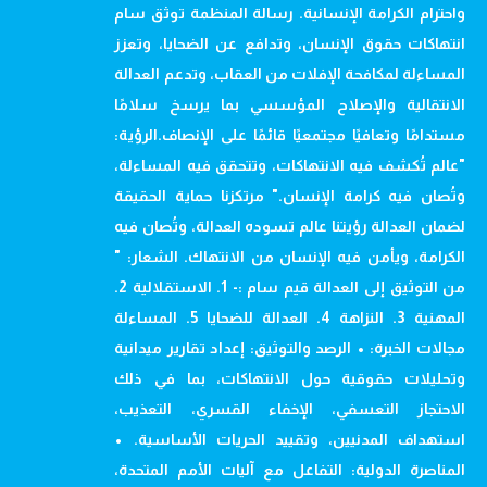
واحترام الكرامة الإنسانية. رسالة المنظمة توثق سام
انتهاكات حقوق الإنسان، وتدافع عن الضحايا، وتعزز
المساءلة لمكافحة الإفلات من العقاب، وتدعم العدالة
الانتقالية والإصلاح المؤسسي بما يرسخ سلامًا
مستدامًا وتعافيًا مجتمعيًا قائمًا على الإنصاف.الرؤية:
"عالم تُكشف فيه الانتهاكات، وتتحقق فيه المساءلة،
وتُصان فيه كرامة الإنسان." مرتكزنا حماية الحقيقة
لضمان العدالة رؤيتنا عالم تسوده العدالة، وتُصان فيه
الكرامة، ويأمن فيه الإنسان من الانتهاك. الشعار: "
من التوثيق إلى العدالة قيم سام :- 1. الاستقلالية 2.
المهنية 3. النزاهة 4. العدالة للضحايا 5. المساءلة
مجالات الخبرة: • الرصد والتوثيق: إعداد تقارير ميدانية
وتحليلات حقوقية حول الانتهاكات، بما في ذلك
الاحتجاز التعسفي، الإخفاء القسري، التعذيب،
استهداف المدنيين، وتقييد الحريات الأساسية. •
المناصرة الدولية: التفاعل مع آليات الأمم المتحدة،