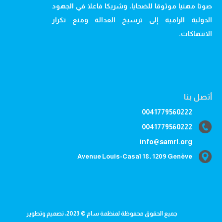
صوتا مهنيا موثوقا للضحايا، وشريكا فاعلا في الجهود
الدولية الرامية إلى ترسيخ العدالة ومنع تكرار
الانتهاكات.
أتصل بنا
0041779560222
0041779560222
info@samrl.org
Avenue Louis-Casaï 18, 1209 Genève
جميع الحقوق محفوظة لمنظمة سام © 2023، تصميم وتطوير