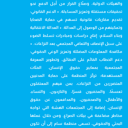
والهيئات الدولية، وصنّاع القرار من أجل الدفع نحو
تحقيقات مستقلة وتعزيز المساءلة. • الدعم القانوني:
تقديم مقاربات قانونية تسهم في حماية الضحايا
وتمكينهم من الوصول إلى العدالة. • العدالة الانتقالية
وبناء السلام: إنتاج دراسات ومبادرات تسلط الضوء
على سبل الإنصاف والتعافي المجتمعي بعد النزاعات. •
مكافحة المعلومات المضللة وتعزيز الوعي الحقوقي:
دعم الخطاب القائم على الحقائق، وتطوير المعرفة
المجتمعية بمعايير حقوق الإنسان. الفئات
المستهدفة: تركّز المنظمة على حماية المدنيين
المتضررين من النزاعات، بمن فيهم المعتقلون
تعسفًا، والمخفيون قسرًا، والنازحون، والنساء،
والأطفال، والصحفيون، والمدافعون عن حقوق
الإنسان، إضافة إلى المجتمعات الهشة التي تواجه
مخاطر مضاعفة في بيئات الصراع. ومن خلال عملها
البحثي والحقوقي، تسعى منظمة سام إلى أن تكون